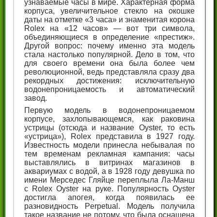
узнаваемые часы в мире. Характерная форма
корпуса, увеличительное стекло на окошке
даты на отметке «3 часа» и знаменитая корона
Rolex на «12 часов» — вот три символа,
объединяющиеся в определение «престиж».
Другой вопрос: почему именно эта модель
стала настолько популярной. Дело в том, что
для своего времени она была более чем
революционной, ведь представляла сразу два
рекордных достижения: исключительную
водонепроницаемость и автоматический
завод.
Первую модель в водонепроницаемом
корпусе, захлопывающемся, как раковина
устрицы (отсюда и название Oyster, то есть
«устрица»), Rolex представила в 1927 году.
Известность модели принесла небывалая по
тем временам рекламная кампания: часы
выставлялись в витринах магазинов в
аквариумах с водой, а в 1928 году девушка по
имени Мерседес Гляйце переплыла Ла-Манш
с Rolex Oyster на руке. Популярность Oyster
достигла апогея, когда появилась ее
разновидность Perpetual. Модель получила
такое название не потому, что была оснащена