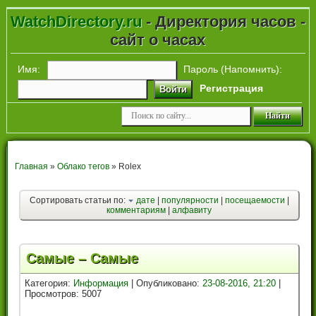
WatchDirectory.ru
- Директория часов -
сайт о часах
Имя:
Пароль (
Напомнить
):
Регистрация
Войти
Главная
»
Облако тегов
» Rolex
Сортировать статьи по:
дате
|
популярности
|
посещаемости
|
комментариям
|
алфавиту
Самые – Cамые
Категория:
Информация
| Опубликовано:
23-08-2016, 21:20
|
Просмотров: 5007