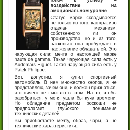
Ключ к успеху –
воздействие на
эмоциональном уровне
Статус марки складывается
не только из того, как красиво
отделан механизм,
собственного ли он
производства, но и из того,
насколько она пробуждает в
нас желание обладать ей. Это
чарующая сила; мечта о настоящей марке
haute de gamme. Такая чарующая сила есть у
Audemars Piguet. Такая чарующая сила есть у
Patek Philippe.
Вот, допустим, я купил спортивный
автомобиль. В нем множество кнопок, я не
представляю, зачем они, и должен признаться,
что ничего не смыслю в этом. На то, чтобы
разобраться, у меня ушла бы куча времени.
Но обладание предметом роскоши не
предполагает глубокого понимания
технических деталей.
Вы приобретаете мечту, образ, чары, а не
технические характеристики...