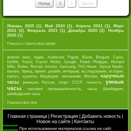
Назад
1
2
Далее
Январь 2025 (1)
,
Май 2024 (1)
,
Апрель 2021 (1)
,
Март
2021 (2)
,
Февраль 2021 (1)
,
Декабрь 2020 (2)
,
Ноябрь
2020 (1)
Показать / скрыть весь архив
,
,
,
,
,
,
android wear
Apple
Audemars Piguet
Bovet
Breguet
Casio
,
,
,
,
Patek Philippe
,
DeWitt
Fossil
Franck Muller
Google
Richard
,
Rolex
,
,
,
,
,
Mille
Romain Jerome
Samsung
TAG Heuer
Ulysse Nardin
,
,
,
,
,
,
,
баланс
бренд
время
дизайн
интерьер
исследование
история
наручные
,
,
,
механизм
,
,
корпус
куранты
Медведев
Москва
умные
часы
,
,
,
,
,
,
ремешок
Россия
спорт
СССР
точность
часы
,
часовая промышленность
,
часы
,
,
Швейцария
швейцарские часы
Показать все теги
Главная страница
|
Регистрация
|
Добавить новость
|
Новое на сайте
|
Контакты
При использовании материалов ссылка на сайт