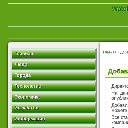
Watch
Главная
» Доб
Главная
Люди
Добав
Города
Технологии
Директо
На дан
Экономика
опубли
Добавл
Искусство
можете
Все ст
Информация
компани