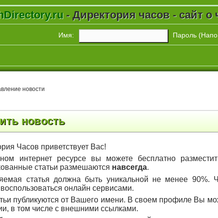
Directory.ru
- Директория часов - сайт о 
Имя:
Пароль (
Напо
авление новости
ить новость
рия Часов приветствует Вас!
ном интернет ресурсе вы можете бесплатно размести
кованные статьи размешаются
навсегда
.
яемая статья должна быть уникальной не менее 90%. Ч
 воспользоваться онлайн сервисами.
атьи публикуются от Вашего имени. В своем профиле Вы м
и, в том числе с внешними ссылками.