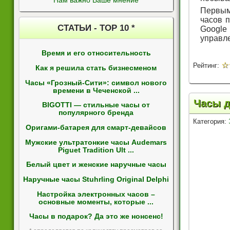
Нам важно Ваше мнение
Первым
часов 
СТАТЬИ - ТОР 10 *
Google
управл
Время и его относительность
☆
Рейтинг:
Как я решила стать бизнесменом
Часы «Грозный-Сити»: символ нового
времени в Чеченской ...
Часы д
BIGOTTI — стильные часы от
популярного бренда
Категория:
Оригами-батарея для смарт-девайсов
Мужские ультратонкие часы Audemars
Piguet Tradition Ult ...
Белый цвет и женские наручные часы
Наручные часы Stuhrling Original Delphi
Настройка электронных часов –
основные моменты, которые ...
Часы в подарок? Да это же нонсенс!