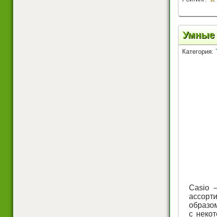
Умные 
Категория:
Casio 
ассорт
образо
с неко