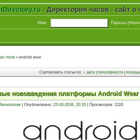
Directory.ru
- Директория часов - сайт о 
Имя:
Пароль (
Напо
ко тегов
» android wear
Сортировать статьи по:
дате
|
популярности
|
посеща
ые нововведения платформы Android Wear
Технологии
| Опубликовано:
23-10-2016, 20:33
| Просмотров: 2110