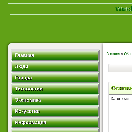
Watch
Главная
»
Обла
Главная
Люди
Города
Основн
Технологии
Категория:
Экономика
Искусство
Информация