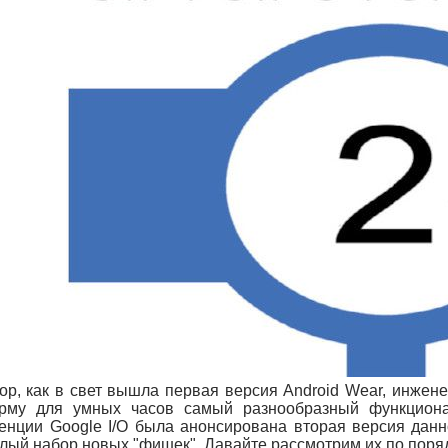
пор, как в свет вышла первая версия Android Wear, инже
рму для умных часов самый разнообразный функциона
енции Google I/O была анонсирована вторая версия данн
лый набор новых "фишек". Давайте рассмотрим их по поряд