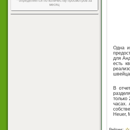
* определяется по количеству просмотров за
месяц
Одна и
предост
для Ан
есть к
реализо
швейцар
В отче
раздел
только
часах.
собств
Heuer, 
☆
Рейтинг: