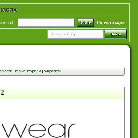
часах
мнить
):
Регистрация
Войти
емости
|
комментариям
|
алфавиту
 2