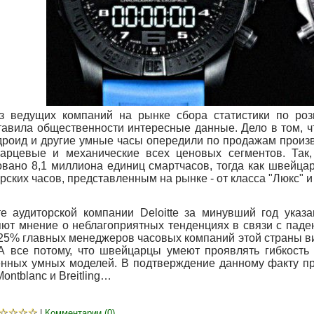
з ведущих компаний на рынке сбора статистики по розн
авила общественности интересные данные. Дело в том, чт
дроид и другие умные часы опередили по продажам произ
варцевые и механические всех ценовых сегментов. Та
вано 8,1 миллиона единиц смартчасов, тогда как швейцарс
ских часов, представленным на рынке - от класса "Люкс" и
те аудиторской компании Deloitte за минувший год указ
яют мнение о неблагоприятных тенденциях в связи с паде
 25% главных менеджеров часовых компаний этой страны в
 А все потому, что швейцарцы умеют проявлять гибкость
енных умных моделей. В подтверждение данному факту пр
Montblanc и Breitling…
☆
☆
☆
☆
|
Комментарии (0)