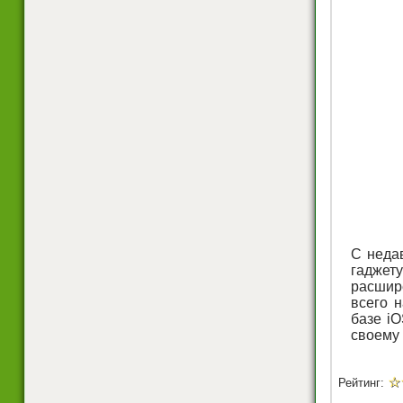
С неда
гаджет
расшир
всего н
базе i
своему
☆
Рейтинг: