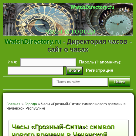
WatchDirectory.ru
- Директория часов -
сайт о часах
Имя:
Пароль (
Напомнить
):
Регистрация
Войти
Главная
»
Города
» Часы «Грозный-Сити»: символ нового времени в
Чеченской Республике
Часы «Грозный-Сити»: символ
нового времени в Чеченской