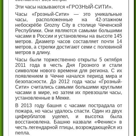
Эти часы называются «ГРОЗНЫЙ-СИТИ».
Часы «Грозный-Сити» — это уникальные
часы, расположенные на 42-этажном
небоскрёбе Grozny City в столице Чеченской
Республики. Они являются самыми большими
часами в России и установлены на высоте 145
метров. Диаметр часов составляет почти 14
метров, а стрелки достигают семи с половиной
метров в длину.
Часы были торжественно открыты 5 октября
2011 года в честь Дня Грозного и стали
символом нового времени для региона. С их
появлением в Чечне начался период мира и
безопасности. До 2012 года часы «Грозный-
Сити» считались самыми большими круглыми
часами в мире, но затем их превзошли часы,
установленные в Мекке.
В 2013 году башня с часами пострадала от
пожара, но часы удалось спасти. Один из двух
циферблатов уцелел, и высотка была
восстановлена. Башню назвали «Феникс» в
честь легендарной птицы, возрождающейся из
пепла.