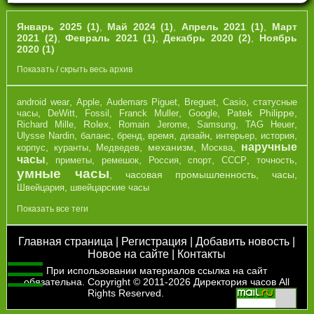
Январь 2025 (1)
,
Май 2024 (1)
,
Апрель 2021 (1)
,
Март
2021 (2)
,
Февраль 2021 (1)
,
Декабрь 2020 (2)
,
Ноябрь
2020 (1)
Показать / скрыть весь архив
,
,
,
,
,
android wear
Apple
Audemars Piguet
Breguet
Casio
cтатусные
,
,
,
,
,
Patek Philippe
,
часы
DeWitt
Fossil
Franck Muller
Google
,
Rolex
,
,
,
,
Richard Mille
Romain Jerome
Samsung
TAG Heuer
,
,
,
,
,
,
,
Ulysse Nardin
баланс
бренд
время
дизайн
интерьер
история
наручные
,
,
,
механизм
,
,
корпус
куранты
Медведев
Москва
часы
,
,
,
,
,
,
,
приметы
ремешок
Россия
спорт
СССР
точность
умные часы
,
часовая промышленность
,
часы
,
,
Швейцария
швейцарские часы
Показать все теги
Главная страница
|
Регистрация
|
Добавить новость
|
Новое на сайте
|
Контакты
При использовании материалов ссылка на сайт
обязательна. Copyright © 2011-2026
Директория часов
All
Rights Reserved.