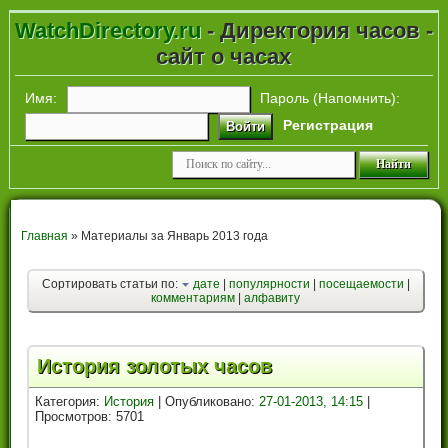
WatchDirectory.ru
- Директория часов -
сайт о часах
Имя:
Пароль (
Напомнить
):
Регистрация
Войти
Главная
» Материалы за Январь 2013 года
Сортировать статьи по:
дате
|
популярности
|
посещаемости
|
комментариям
|
алфавиту
История золотых часов
Категория:
История
| Опубликовано:
27-01-2013, 14:15
|
Просмотров: 5701