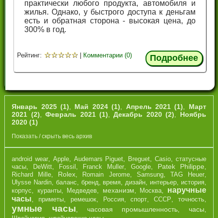
практически любого продукта, автомобиля и
жилья. Однако, у быстрого доступа к деньгам
есть и обратная сторона - высокая цена, до
300% в год.
☆
☆
☆
☆
☆
Рейтинг:
|
Комментарии (0)
Подробнее
Январь 2025 (1)
,
Май 2024 (1)
,
Апрель 2021 (1)
,
Март
2021 (2)
,
Февраль 2021 (1)
,
Декабрь 2020 (2)
,
Ноябрь
2020 (1)
Показать / скрыть весь архив
,
,
,
,
,
android wear
Apple
Audemars Piguet
Breguet
Casio
cтатусные
,
,
,
,
,
Patek Philippe
,
часы
DeWitt
Fossil
Franck Muller
Google
,
Rolex
,
,
,
,
Richard Mille
Romain Jerome
Samsung
TAG Heuer
,
,
,
,
,
,
,
Ulysse Nardin
баланс
бренд
время
дизайн
интерьер
история
наручные
,
,
,
механизм
,
,
корпус
куранты
Медведев
Москва
часы
,
,
,
,
,
,
,
приметы
ремешок
Россия
спорт
СССР
точность
умные часы
,
часовая промышленность
,
часы
,
,