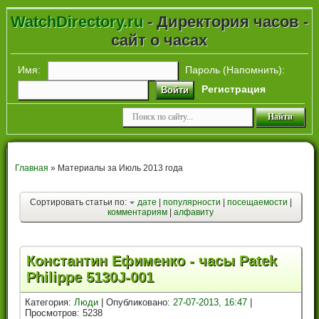
WatchDirectory.ru
- Директория часов -
сайт о часах
Имя:
Пароль (
Напомнить
):
Регистрация
Войти
Главная
» Материалы за Июль 2013 года
Сортировать статьи по:
дате
|
популярности
|
посещаемости
|
комментариям
|
алфавиту
Константин Ефименко - часы Patek
Philippe 5130J-001
Категория:
Люди
| Опубликовано:
27-07-2013, 16:47
|
Просмотров: 5238