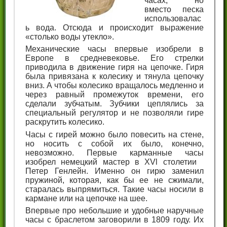
часах, но
вместо песка
использовалас
ь вода. Отсюда и происходит выражение
«столько воды утекло».
Механические часы впервые изобрели в
Европе в средневековье. Его стрелки
приводила в движение гиря на цепочке. Гиря
была привязана к колесику и тянула цепочку
вниз. А чтобы колесико вращалось медленно и
через равный промежуток времени, его
сделали зубчатым. Зубчики цеплялись за
специальный регулятор и не позволяли гире
раскрутить колесико.
Часы с гирей можно было повесить на стене,
но носить с собой их было, конечно,
невозможно. Первые карманные часы
изобрел немецкий мастер в XVl столетии
Петер Генлейн. Именно он гирю заменил
пружиной, которая, как бы ее не сжимали,
старалась выпрямиться. Такие часы носили в
кармане или на цепочке на шее.
Впервые про небольшие и удобные наручные
часы с браслетом заговорили в 1809 году. Их