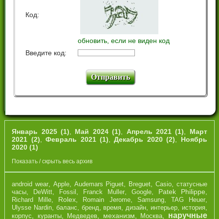
Код:
обновить, если не виден код
Введите код:
Январь 2025 (1)
,
Май 2024 (1)
,
Апрель 2021 (1)
,
Март
2021 (2)
,
Февраль 2021 (1)
,
Декабрь 2020 (2)
,
Ноябрь
2020 (1)
Показать / скрыть весь архив
,
,
,
,
,
android wear
Apple
Audemars Piguet
Breguet
Casio
cтатусные
,
,
,
,
,
Patek Philippe
,
часы
DeWitt
Fossil
Franck Muller
Google
,
Rolex
,
,
,
,
Richard Mille
Romain Jerome
Samsung
TAG Heuer
,
,
,
,
,
,
,
Ulysse Nardin
баланс
бренд
время
дизайн
интерьер
история
наручные
,
,
,
механизм
,
,
корпус
куранты
Медведев
Москва