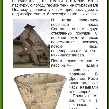
передвигалась от отметки к отметке. Но в
пасмурную погоду гномон тени не отбрасывал!
Поэтому древним ученым пришлось думать
над изобретением более эффективных часов.
И тогда появились
песочные часы.
Состояли они из двух
стеклянных посудин. С
верхней емкости песок
пересыпался в нижнюю,
потом часы
переворачивали и счет
начинался заново.
Почти одновременно с
песочными часами
появились
водяные. В
Древнем Риме
такие водяные
часы называли
клепсидрой.
Принцип тот
же, что и в
песочных