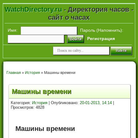
WatchDirectory.ru
- Директория часов -
сайт о часах
Имя:
Пароль (
Напомнить
):
Регистрация
Войти
Главная
»
История
» Машины времени
Машины времени
Категория:
История
| Опубликовано:
20-01-2013, 14:14
|
Просмотров: 4828
Машины времени