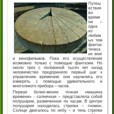
Путеш
ествия
во
време
ни –
одна
из
любим
ых тем
фантас
тическ
их книг
и кинофильмов. Пока его осуществление
возможно только с помощью фантазии. Но
около трех с половиной тысяч лет назад
человечество предприняло первый шаг к
управлению временем: они научились его
измерять с помощью удивительного и
многоликого прибора – часов.
Первая более-менее точная «машина
времени» - солнечная – представляла собой
полушарие, размеченное по часам. В центре
полушария находилась стрелка – гномон.
Солнце двигалось по небу – и тень стрелки