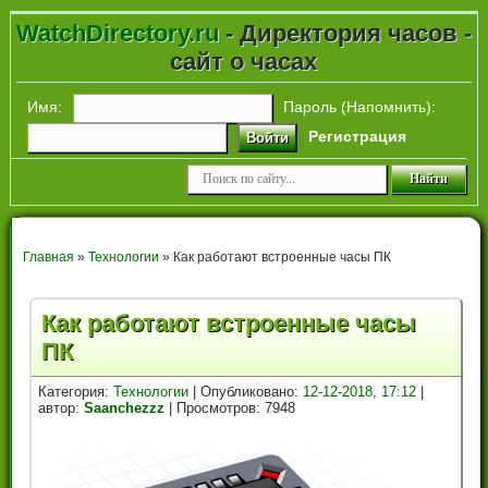
WatchDirectory.ru
- Директория часов -
сайт о часах
Имя:
Пароль (
Напомнить
):
Регистрация
Войти
Главная
»
Технологии
» Как работают встроенные часы ПК
Как работают встроенные часы
ПК
Категория:
Технологии
| Опубликовано:
12-12-2018, 17:12
|
автор:
Saanchezzz
| Просмотров: 7948