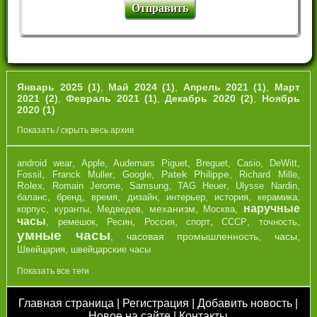
Январь 2025 (1)
,
Май 2024 (1)
,
Апрель 2021 (1)
,
Март
2021 (2)
,
Февраль 2021 (1)
,
Декабрь 2020 (2)
,
Ноябрь
2020 (1)
Показать / скрыть весь архив
,
,
,
,
,
,
android wear
Apple
Audemars Piguet
Breguet
Casio
DeWitt
,
,
,
Patek Philippe
,
,
Fossil
Franck Muller
Google
Richard Mille
Rolex
,
,
,
,
,
Romain Jerome
Samsung
TAG Heuer
Ulysse Nardin
,
,
,
,
,
,
,
баланс
бренд
время
дизайн
интерьер
история
керамика
наручные
,
,
,
механизм
,
,
корпус
куранты
Медведев
Москва
часы
,
,
,
,
,
,
,
ремешок
Ресин
Россия
спорт
СССР
точность
умные часы
,
часовая промышленность
,
часы
,
,
Швейцария
швейцарские часы
Показать все теги
Главная страница
|
Регистрация
|
Добавить новость
|
Новое на сайте
|
Контакты