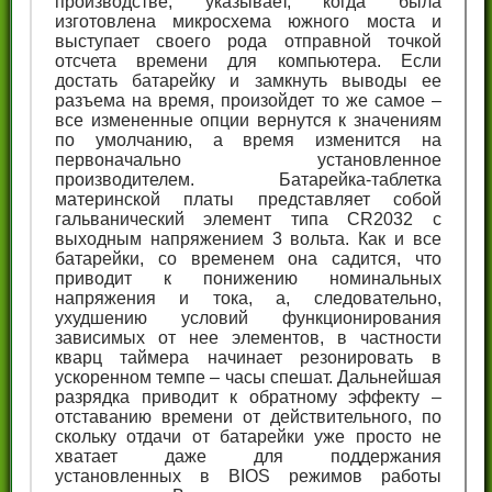
производстве, указывает, когда была
изготовлена микросхема южного моста и
выступает своего рода отправной точкой
отсчета времени для компьютера. Если
достать батарейку и замкнуть выводы ее
разъема на время, произойдет то же самое –
все измененные опции вернутся к значениям
по умолчанию, а время изменится на
первоначально установленное
производителем. Батарейка-таблетка
материнской платы представляет собой
гальванический элемент типа CR2032 с
выходным напряжением 3 вольта. Как и все
батарейки, со временем она садится, что
приводит к понижению номинальных
напряжения и тока, а, следовательно,
ухудшению условий функционирования
зависимых от нее элементов, в частности
кварц таймера начинает резонировать в
ускоренном темпе – часы спешат. Дальнейшая
разрядка приводит к обратному эффекту –
отставанию времени от действительного, по
скольку отдачи от батарейки уже просто не
хватает даже для поддержания
установленных в BIOS режимов работы