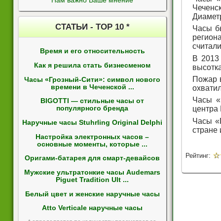
Нам важно Ваше мнение
Чеченс
Диаметр
СТАТЬИ - ТОР 10 *
Часы б
регион
считали
Время и его относительность
В 2013
Как я решила стать бизнесменом
высотк
Пожар в
Часы «Грозный-Сити»: символ нового
времени в Чеченской ...
охватил
Часы «
BIGOTTI — стильные часы от
центра 
популярного бренда
Часы «
Наручные часы Stuhrling Original Delphi
стране 
Настройка электронных часов –
основные моменты, которые ...
☆
Рейтинг:
Оригами-батарея для смарт-девайсов
Мужские ультратонкие часы Audemars
Piguet Tradition Ult ...
Белый цвет и женские наручные часы
Atto Verticale наручные часы