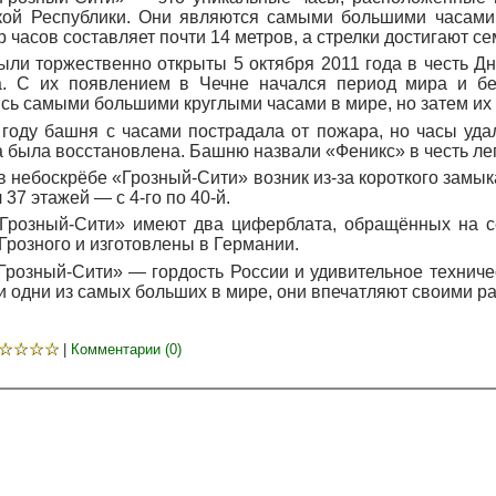
кой Республики. Они являются самыми большими часами 
 часов составляет почти 14 метров, а стрелки достигают се
ыли торжественно открыты 5 октября 2011 года в честь Д
а. С их появлением в Чечне начался период мира и бе
сь самыми большими круглыми часами в мире, но затем их
 году башня с часами пострадала от пожара, но часы уда
а была восстановлена. Башню назвали «Феникс» в честь ле
 небоскрёбе «Грозный-Сити» возник из-за короткого замык
 37 этажей — с 4-го по 40-й.
Грозный-Сити» имеют два циферблата, обращённых на се
Грозного и изготовлены в Германии.
Грозный-Сити» — гордость России и удивительное технич
и одни из самых больших в мире, они впечатляют своими р
☆
☆
☆
☆
|
Комментарии (0)