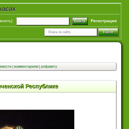
часах
мнить
):
Регистрация
Войти
емости
|
комментариям
|
алфавиту
еченской Республике