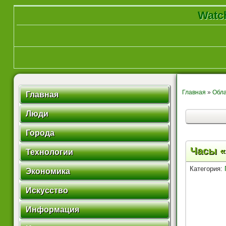
Watch
Главная
»
Обла
Главная
Люди
Города
Часы «
Технологии
Категория:
Экономика
Искусство
Информация