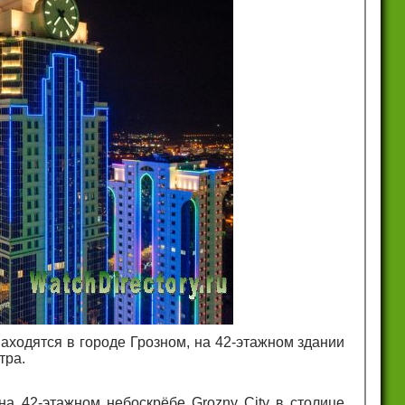
аходятся в городе Грозном, на 42-этажном здании
тра.
а 42-этажном небоскрёбе Grozny City в столице