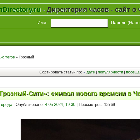
Directory.ru
- Директория часов - сайт о 
Имя:
Пароль (
Напо
ко тегов
» Грозный
Сортировать статьи по:
дате
|
популярности
|
посеща
Грозный-Сити»: символ нового времени в Ч
Города
| Опубликовано:
4-05-2024, 19:30
| Просмотров: 13769