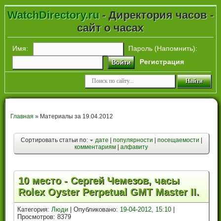
WatchDirectory.ru
- Директория часов -
сайт о часах
Имя:
Пароль (
Напомнить
):
Регистрация
Войти
Главная
» Материалы за 19.04.2012
Сортировать статьи по:
дате
|
популярности
|
посещаемости
|
комментариям
|
алфавиту
10 место - Сергей Чемезов, часы
Rolex Oyster Perpetual GMT Master II.
Категория:
Люди
| Опубликовано:
19-04-2012, 15:10
|
Просмотров: 8379