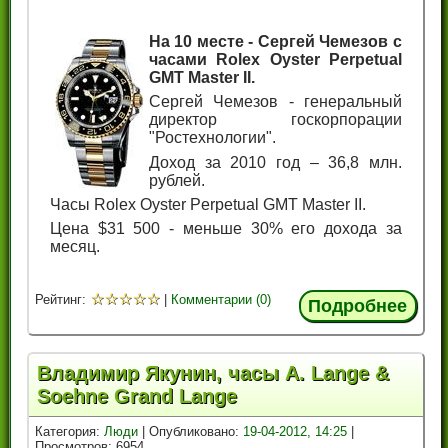
На 10 месте - Сергей Чемезов с
часами Rolex Oyster Perpetual
GMT Master II.
Сергей Чемезов - генеральный
директор госкорпорации
"Ростехнологии".
Доход за 2010 год – 36,8 млн.
рублей.
Часы Rolex Oyster Perpetual GMT Master II.
Цена $31 500 - меньше 30% его дохода за
месяц.
☆
☆
☆
☆
☆
Рейтинг:
|
Комментарии (0)
Подробнее
Владимир Якунин, часы A. Lange &
Soehne Grand Lange
Категория:
Люди
| Опубликовано:
19-04-2012, 14:25
|
Просмотров: 6954