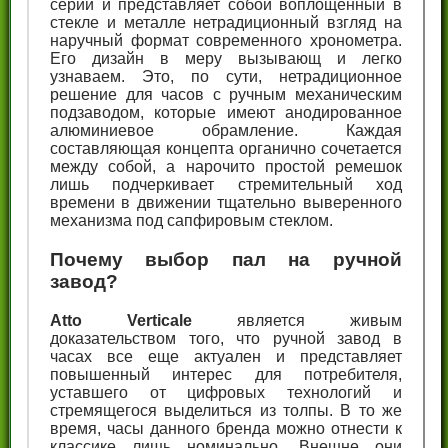
серий и представляет собой воплощенный в
стекле и металле нетрадиционный взгляд на
наручный формат современного хронометра.
Его дизайн в меру вызывающ и легко
узнаваем. Это, по сути, нетрадиционное
решение для часов с ручным механическим
подзаводом, которые имеют анодированное
алюминиевое обрамление. Каждая
составляющая концепта органично сочетается
между собой, а нарочито простой ремешок
лишь подчеркивает стремительный ход
времени в движении тщательно выверенного
механизма под сапфировым стеклом.
Почему выбор пал на ручной
завод?
Atto Verticale
является живым
доказательством того, что ручной завод в
часах все еще актуален и представляет
повышенный интерес для потребителя,
уставшего от цифровых технологий и
стремящегося выделиться из толпы. В то же
время, часы данного бренда можно отнести к
классике лишь номинально. Внешне они