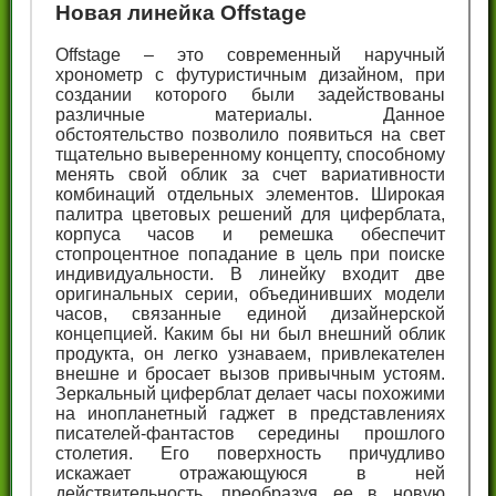
Новая линейка Offstage
Offstage – это современный наручный
хронометр с футуристичным дизайном, при
создании которого были задействованы
различные материалы. Данное
обстоятельство позволило появиться на свет
тщательно выверенному концепту, способному
менять свой облик за счет вариативности
комбинаций отдельных элементов. Широкая
палитра цветовых решений для циферблата,
корпуса часов и ремешка обеспечит
стопроцентное попадание в цель при поиске
индивидуальности. В линейку входит две
оригинальных серии, объединивших модели
часов, связанные единой дизайнерской
концепцией. Каким бы ни был внешний облик
продукта, он легко узнаваем, привлекателен
внешне и бросает вызов привычным устоям.
Зеркальный циферблат делает часы похожими
на инопланетный гаджет в представлениях
писателей-фантастов середины прошлого
столетия. Его поверхность причудливо
искажает отражающуюся в ней
действительность, преобразуя ее в новую