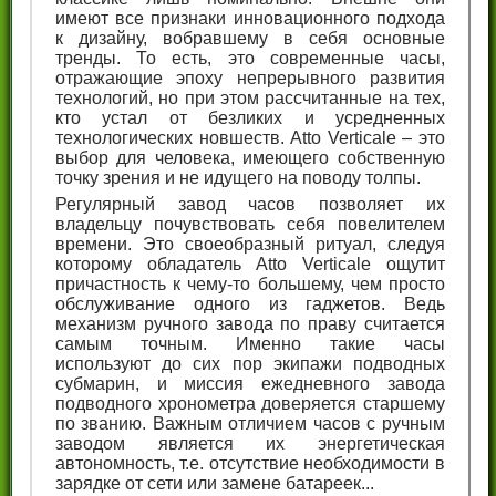
имеют все признаки инновационного подхода
к дизайну, вобравшему в себя основные
тренды. То есть, это современные часы,
отражающие эпоху непрерывного развития
технологий, но при этом рассчитанные на тех,
кто устал от безликих и усредненных
технологических новшеств. Atto Verticale – это
выбор для человека, имеющего собственную
точку зрения и не идущего на поводу толпы.
Регулярный завод часов позволяет их
владельцу почувствовать себя повелителем
времени. Это своеобразный ритуал, следуя
которому обладатель Atto Verticale ощутит
причастность к чему-то большему, чем просто
обслуживание одного из гаджетов. Ведь
механизм ручного завода по праву считается
самым точным. Именно такие часы
используют до сих пор экипажи подводных
субмарин, и миссия ежедневного завода
подводного хронометра доверяется старшему
по званию. Важным отличием часов с ручным
заводом является их энергетическая
автономность, т.е. отсутствие необходимости в
зарядке от сети или замене батареек...