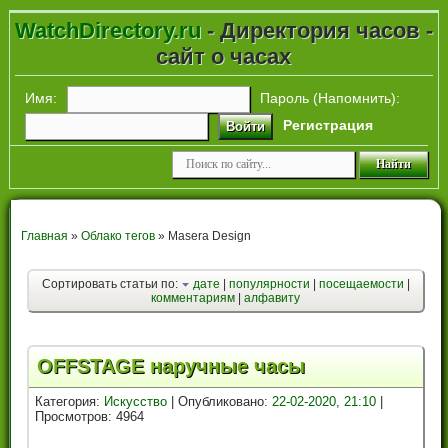
WatchDirectory.ru
- Директория часов -
сайт о часах
Имя:
Пароль (
Напомнить
):
Регистрация
Войти
Главная
»
Облако тегов
» Masera Design
Сортировать статьи по:
дате
|
популярности
|
посещаемости
|
комментариям
|
алфавиту
OFFSTAGE наручные часы
Категория:
Искусство
| Опубликовано:
22-02-2020, 21:10
|
Просмотров: 4964