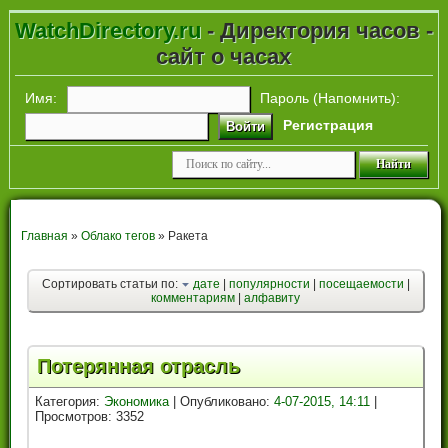
WatchDirectory.ru
- Директория часов -
сайт о часах
Имя:
Пароль (
Напомнить
):
Регистрация
Войти
Главная
»
Облако тегов
» Ракета
Сортировать статьи по:
дате
|
популярности
|
посещаемости
|
комментариям
|
алфавиту
Потерянная отрасль
Категория:
Экономика
| Опубликовано:
4-07-2015, 14:11
|
Просмотров: 3352