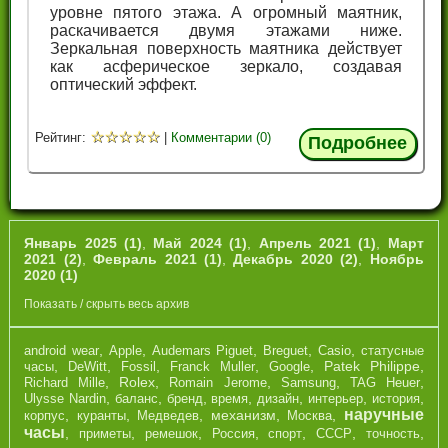
уровне пятого этажа. А огромный маятник,
раскачивается двумя этажами ниже.
Зеркальная поверхность маятника действует
как асферическое зеркало, создавая
оптический эффект.
☆
☆
☆
☆
☆
Рейтинг:
|
Комментарии (0)
Подробнее
Январь 2025 (1)
,
Май 2024 (1)
,
Апрель 2021 (1)
,
Март
2021 (2)
,
Февраль 2021 (1)
,
Декабрь 2020 (2)
,
Ноябрь
2020 (1)
Показать / скрыть весь архив
,
,
,
,
,
android wear
Apple
Audemars Piguet
Breguet
Casio
cтатусные
,
,
,
,
,
Patek Philippe
,
часы
DeWitt
Fossil
Franck Muller
Google
,
Rolex
,
,
,
,
Richard Mille
Romain Jerome
Samsung
TAG Heuer
,
,
,
,
,
,
,
Ulysse Nardin
баланс
бренд
время
дизайн
интерьер
история
наручные
,
,
,
механизм
,
,
корпус
куранты
Медведев
Москва
часы
,
,
,
,
,
,
,
приметы
ремешок
Россия
спорт
СССР
точность