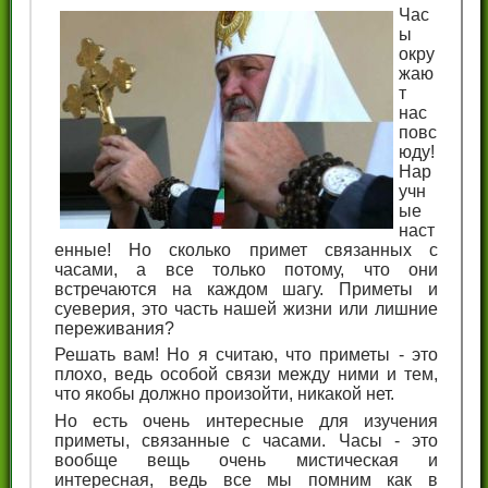
Час
ы
окру
жаю
т
нас
повс
юду!
Нар
учн
ые
наст
енные! Но сколько примет связанных с
часами, а все только потому, что они
встречаются на каждом шагу. Приметы и
суеверия, это часть нашей жизни или лишние
переживания?
Решать вам! Но я считаю, что приметы - это
плохо, ведь особой связи между ними и тем,
что якобы должно произойти, никакой нет.
Но есть очень интересные для изучения
приметы, связанные с часами. Часы - это
вообще вещь очень мистическая и
интересная, ведь все мы помним как в