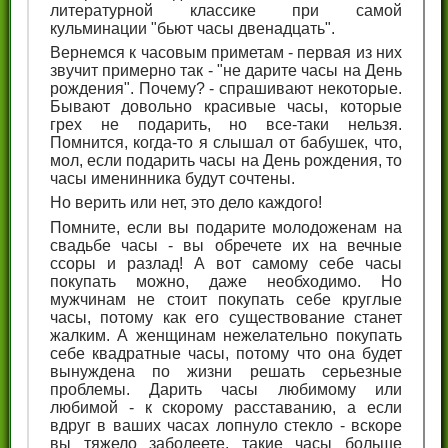
литературной классике при самой
кульминации "бьют часы двенадцать".
Вернемся к часовым приметам - первая из них
звучит примерно так - "не дарите часы на День
рождения". Почему? - спрашивают некоторые.
Бывают довольно красивые часы, которые
грех не подарить, но все-таки нельзя.
Помнится, когда-то я слышал от бабушек, что,
мол, если подарить часы на День рождения, то
часы именинника будут сочтены.
Но верить или нет, это дело каждого!
Помните, если вы подарите молодоженам на
свадьбе часы - вы обречете их на вечные
ссоры и разлад! А вот самому себе часы
покупать можно, даже необходимо. Но
мужчинам не стоит покупать себе круглые
часы, потому как его существование станет
жалким. А женщинам нежелательно покупать
себе квадратные часы, потому что она будет
вынуждена по жизни решать серьезные
проблемы. Дарить часы любимому или
любимой - к скорому расставанию, а если
вдруг в ваших часах лопнуло стекло - вскоре
вы тяжело заболеете, такие часы больше