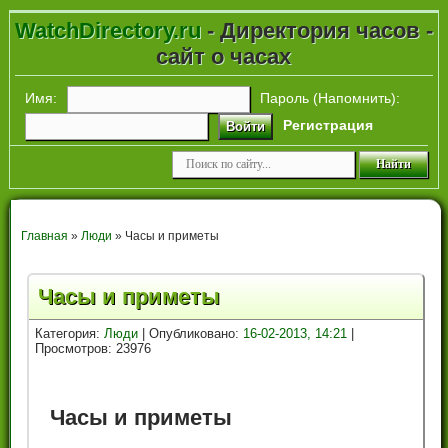
WatchDirectory.ru
- Директория часов -
сайт о часах
Имя:
Пароль (
Напомнить
):
Регистрация
Войти
Главная
»
Люди
» Часы и приметы
Часы и приметы
Категория:
Люди
| Опубликовано:
16-02-2013, 14:21
|
Просмотров: 23976
Часы и приметы