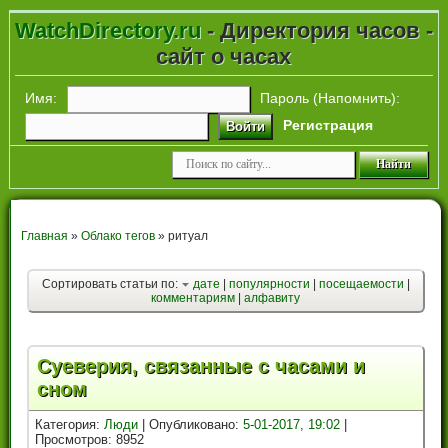
WatchDirectory.ru
- Директория часов -
сайт о часах
Имя:
Пароль (
Напомнить
):
Регистрация
Войти
Главная
»
Облако тегов
» ритуал
Сортировать статьи по:
дате
|
популярности
|
посещаемости
|
комментариям
|
алфавиту
Суеверия, связанные с часами и
сном
Категория:
Люди
| Опубликовано:
5-01-2017, 19:02
|
Просмотров: 8952