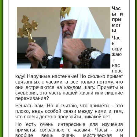
Час
ы и
при
мет
ы
Час
ы
окру
жаю
т
нас
повс
юду! Наручные настенные! Но сколько примет
связанных с часами, а все только потому, что
они встречаются на каждом шагу. Приметы и
суеверия, это часть нашей жизни или лишние
переживания?
Решать вам! Но я считаю, что приметы - это
плохо, ведь особой связи между ними и тем,
что якобы должно произойти, никакой нет.
Но есть очень интересные для изучения
приметы, связанные с часами. Часы - это
вообще вещь очень мистическая и