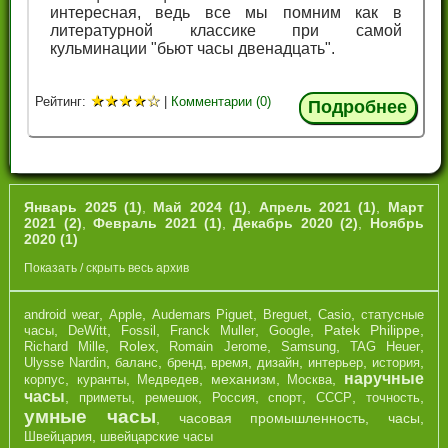
интересная, ведь все мы помним как в
литературной классике при самой
кульминации "бьют часы двенадцать".
★
★
★
★
☆
Рейтинг:
|
Комментарии (0)
Подробнее
Январь 2025 (1)
,
Май 2024 (1)
,
Апрель 2021 (1)
,
Март
2021 (2)
,
Февраль 2021 (1)
,
Декабрь 2020 (2)
,
Ноябрь
2020 (1)
Показать / скрыть весь архив
,
,
,
,
,
android wear
Apple
Audemars Piguet
Breguet
Casio
cтатусные
,
,
,
,
,
Patek Philippe
,
часы
DeWitt
Fossil
Franck Muller
Google
,
Rolex
,
,
,
,
Richard Mille
Romain Jerome
Samsung
TAG Heuer
,
,
,
,
,
,
,
Ulysse Nardin
баланс
бренд
время
дизайн
интерьер
история
наручные
,
,
,
механизм
,
,
корпус
куранты
Медведев
Москва
часы
,
,
,
,
,
,
,
приметы
ремешок
Россия
спорт
СССР
точность
умные часы
,
часовая промышленность
,
часы
,
,
Швейцария
швейцарские часы