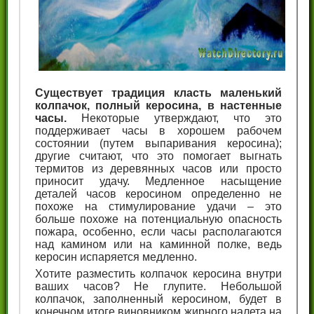
Существует традиция класть маленький
колпачок, полный керосина, в настенные
часы.
Некоторые утверждают, что это
поддерживает часы в хорошем рабочем
состоянии (путем выпаривания керосина);
другие считают, что это помогает выгнать
термитов из деревянных часов или просто
приносит удачу. Медленное насыщение
деталей часов керосином определенно не
похоже на стимулирование удачи – это
больше похоже на потенциальную опасность
пожара, особенно, если часы располагаются
над камином или на каминной полке, ведь
керосин испаряется медленно.
Хотите разместить колпачок керосина внутри
ваших часов? Не глупите. Небольшой
колпачок, заполненный керосином, будет в
конечном итоге виновником жирного налета на