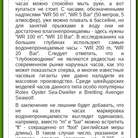
часах можно спокойно мыть руки, а вот
купаться не стоит. С часами, обозначенными
надписями “WR 50 m”, “WR 5 Bar” (50 метров, 5
атмосфер), уже можно плавать в бассейне, но
для занятий прыжками в воду они не
достаточно влагонепроницаемы - здесь нужны
“WR 100 m”, “WR 10 Bar”. В исследованиях на
больших глубинах используют самые
водонепроницаемые часы - “WR 200 m, “WR
20 Bar”. Следует отметить, что и
“глубоководники” не являются редкостью на
современном рынке наручных часов, как это
может показаться сперва, и многие известные
часовые гиганты уже давно наладили их
массовое производство. Среди швейцарских
моделей часов данного типа особо популярны
Rolex Oyster Sea-Dweller и Breitling Avenger
Seawolf.
В заключение не лишним будет добавить, что
не на всех часах маркировка
водонепроницаемости выглядит одинаково,
например, вместо “m” и “bar” можно встретить
“ft” - сокращенно от “foot” (английская меры
длины). В таком случае число, указанное в