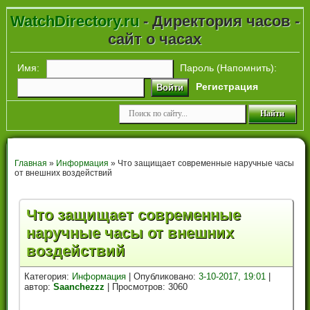
WatchDirectory.ru
- Директория часов -
сайт о часах
Имя:
Пароль (
Напомнить
):
Регистрация
Войти
Главная
»
Информация
» Что защищает современные наручные часы
от внешних воздействий
Что защищает современные
наручные часы от внешних
воздействий
Категория:
Информация
| Опубликовано:
3-10-2017, 19:01
|
автор:
Saanchezzz
| Просмотров: 3060