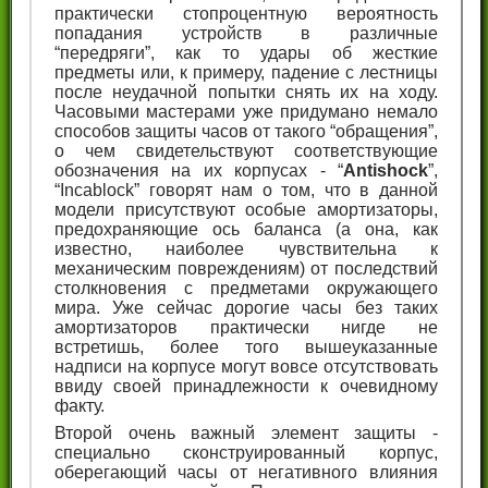
практически стопроцентную вероятность
попадания устройств в различные
“передряги”, как то удары об жесткие
предметы или, к примеру, падение с лестницы
после неудачной попытки снять их на ходу.
Часовыми мастерами уже придумано немало
способов защиты часов от такого “обращения”,
о чем свидетельствуют соответствующие
обозначения на их корпусах - “
Antishock
”,
“Incablock” говорят нам о том, что в данной
модели присутствуют особые амортизаторы,
предохраняющие ось баланса (а она, как
известно, наиболее чувствительна к
механическим повреждениям) от последствий
столкновения с предметами окружающего
мира. Уже сейчас дорогие часы без таких
амортизаторов практически нигде не
встретишь, более того вышеуказанные
надписи на корпусе могут вовсе отсутствовать
ввиду своей принадлежности к очевидному
факту.
Второй очень важный элемент защиты -
специально сконструированный корпус,
оберегающий часы от негативного влияния