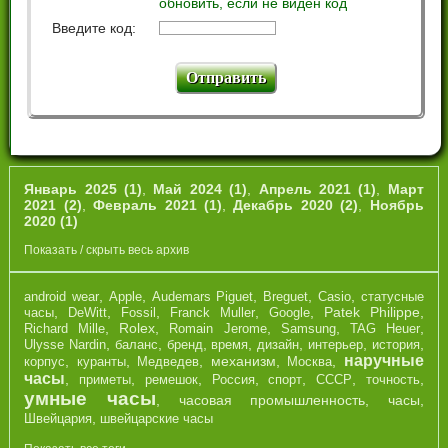
обновить, если не виден код
Введите код:
Январь 2025 (1)
,
Май 2024 (1)
,
Апрель 2021 (1)
,
Март
2021 (2)
,
Февраль 2021 (1)
,
Декабрь 2020 (2)
,
Ноябрь
2020 (1)
Показать / скрыть весь архив
,
,
,
,
,
android wear
Apple
Audemars Piguet
Breguet
Casio
cтатусные
,
,
,
,
,
Patek Philippe
,
часы
DeWitt
Fossil
Franck Muller
Google
,
Rolex
,
,
,
,
Richard Mille
Romain Jerome
Samsung
TAG Heuer
,
,
,
,
,
,
,
Ulysse Nardin
баланс
бренд
время
дизайн
интерьер
история
наручные
,
,
,
механизм
,
,
корпус
куранты
Медведев
Москва
часы
,
,
,
,
,
,
,
приметы
ремешок
Россия
спорт
СССР
точность
умные часы
,
часовая промышленность
,
часы
,
,
Швейцария
швейцарские часы