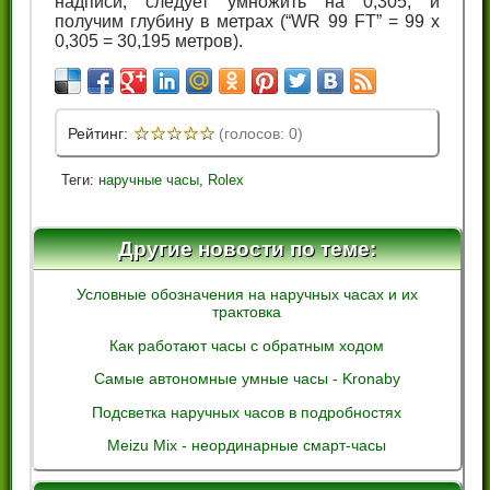
надписи, следует умножить на 0,305, и
получим глубину в метрах (“WR 99 FT” = 99 х
0,305 = 30,195 метров).
☆
☆
☆
☆
☆
Рейтинг:
(голосов: 0)
Теги:
наручные часы
,
Rolex
Другие новости по теме:
Условные обозначения на наручных часах и их
трактовка
Как работают часы с обратным ходом
Самые автономные умные часы - Kronaby
Подсветка наручных часов в подробностях
Meizu Mix - неординарные смарт-часы