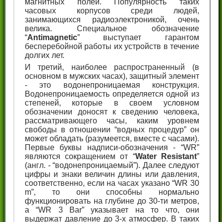
магнитных полей. Популярность таких
часовых корпусов среди людей,
занимающихся радиоэлектроникой, очень
велика. Специальное обозначение
“
Antimagnetic
” выступает гарантом
бесперебойной работы их устройств в течение
долгих лет.
И третий, наиболее распространенный (в
основном в мужских часах), защитный элемент
- это водонепроницаемая конструкция.
Водонепроницаемость определяется одной из
степеней, которые в своем условном
обозначении доносят к сведению человека,
рассматривающего часы, каким уровнем
свободы в отношении “водных процедур” он
может обладать (разумеется, вместе с часами).
Первые буквы надписи-обозначения - “WR”
являются сокращением от “
Water Resistant
”
(англ. - “водонепроницаемый”). Далее следуют
цифры и знаки величин длины или давления,
соответственно, если на часах указано “WR 30
m”, то они способны нормально
функционировать на глубине до 30-ти метров,
а “WR 3 Bar” указывает на то что, они
выдержат давление до 3-х атмосфер. В таких