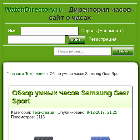
WatchDirectory.ru
- Директория часов -
сайт о часах
Имя:
Пароль (
Напомнить
):
Регистрация
Войти
Главная
»
Технологии
» Обзор умных часов Samsung Gear Sport
Обзор умных часов Samsung Gear
Sport
Категория:
Технологии
| Опубликовано:
9-12-2017, 21:25
|
Просмотров: 2113