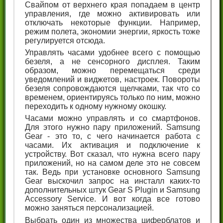
Свайпом от верхнего края попадаем в центр
управления, где можно активировать или
отключать некоторые функции. Например,
режим полета, экономии энергии, яркость тоже
регулируется отсюда.
Управлять часами удобнее всего с помощью
безеля, а не сенсорного дисплея. Таким
образом, можно перемещаться среди
уведомлений и виджетов, настроек. Повороты
безеля сопровождаются щелчками, так что со
временем, ориентируясь только по ним, можно
переходить к одному нужному окошку.
Часами можно управлять и со смартфонов.
Для этого нужно пару приложений. Samsung
Gear - это то, с чего начинается работа с
часами. Их активация и подключение к
устройству. Вот сказал, что нужна всего пару
приложений, но на самом деле это не совсем
так. Ведь при установке основного Samsung
Gear выскочил запрос на инсталл каких-то
дополнительных штук Gear S Plugin и Samsung
Accessory Service. И вот когда все готово
можно заняться персонализацией.
Выбрать один из множества циферблатов и