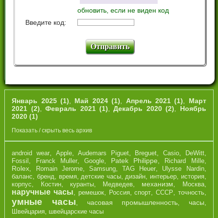
обновить, если не виден код
Введите код:
Январь 2025 (1)
,
Май 2024 (1)
,
Апрель 2021 (1)
,
Март
2021 (2)
,
Февраль 2021 (1)
,
Декабрь 2020 (2)
,
Ноябрь
2020 (1)
Показать / скрыть весь архив
,
,
,
,
,
,
android wear
Apple
Audemars Piguet
Breguet
Casio
DeWitt
,
,
,
Patek Philippe
,
,
Fossil
Franck Muller
Google
Richard Mille
Rolex
,
,
,
,
,
Romain Jerome
Samsung
TAG Heuer
Ulysse Nardin
,
,
,
,
,
,
,
баланс
бренд
время
детские часы
дизайн
интерьер
история
,
,
,
,
механизм
,
,
корпус
Костин
куранты
Медведев
Москва
наручные часы
,
,
,
,
,
,
ремешок
Россия
спорт
СССР
точность
умные часы
,
часовая промышленность
,
часы
,
,
Швейцария
швейцарские часы