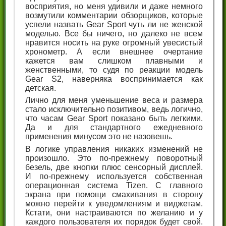
восприятия, но меня удивили и даже немного
возмутили комментарии обзорщиков, которые
успели назвать Gear Sport чуть ли не женской
моделью. Все бы ничего, но далеко не всем
нравится носить на руке огромный увесистый
хронометр. А если внешнее очертание
кажется вам слишком плавными и
женственными, то судя по реакции модель
Gear S2, наверняка воспринимается как
детская.
Лично для меня уменьшение веса и размера
стало исключительно позитивом, ведь логично,
что часам Gear Sport показано быть легкими.
Да и для стандартного ежедневного
применения минусом это не назовешь.
В логике управления никаких изменений не
произошло. Это по-прежнему поворотный
безель, две кнопки плюс сенсорный дисплей.
И по-прежнему используется собственная
операционная система Tizen. С главного
экрана при помощи смахивания в сторону
можно перейти к уведомлениям и виджетам.
Кстати, они настраиваются по желанию и у
каждого пользователя их порядок будет свой.