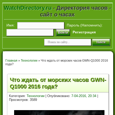
WatchDirectory.ru
- Директория часов -
сайт о часах
Имя:
Пароль (
Напомнить
):
Регистрация
Войти
Главная
»
Технологии
» Что ждать от морских часов GWN-Q1000 2016
года?
Что ждать от морских часов GWN-
Q1000 2016 года?
Категория:
Технологии
| Опубликовано:
7-04-2016, 20:34
|
Просмотров: 3589