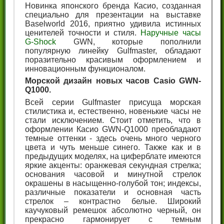
Новинка японского бренда Касио, созданная
специально для презентации на выставке
Baselworld 2016, приятно удивила истинных
ценителей точности и стиля.
Наручные часы
G-Shock
GWN, которые пополнили
популярную линейку Gulfmaster, обладают
поразительно красивым оформлением и
инновационным функционалом.
Морской дизайн новых часов Casio GWN-
Q1000.
Всей серии Gulfmaster присуща морская
стилистика и, естественно, новенькие часы не
стали исключением. Стоит отметить, что в
оформлении Касио GWN-Q1000 преобладают
темные оттенки - здесь очень много черного
цвета и чуть меньше синего. Также как и в
предыдущих моделях, на циферблате имеются
яркие акценты: оранжевая секундная стрелка;
основания часовой и минутной стрелок
окрашены в насыщенно-голубой тон; индексы,
различные показатели и основная часть
стрелок – контрастно белые. Широкий
каучуковый ремешок абсолютно черный, он
прекрасно гармонирует с темным