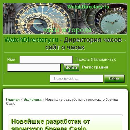
WatchDirectory.ru
- Директория часов -
сайт о часах
Имя:
Пароль (
Напомнить
):
Регистрация
Войти
Главная
»
Экономика
» Новейшие разработки от японского бренда
Casio
Новейшие разработки от
японского бренда Casio