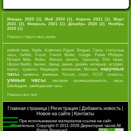
Январь 2025 (1)
,
Май 2024 (1)
,
Апрель 2021 (1)
,
Март
2021 (2)
,
Февраль 2021 (1)
,
Декабрь 2020 (2)
,
Ноябрь
2020 (1)
Показать / скрыть весь архив
,
,
,
,
,
android wear
Apple
Audemars Piguet
Breguet
Casio
cтатусные
,
,
,
,
,
Patek Philippe
,
часы
DeWitt
Fossil
Franck Muller
Google
,
Rolex
,
,
,
,
Richard Mille
Romain Jerome
Samsung
TAG Heuer
,
,
,
,
,
,
,
Ulysse Nardin
баланс
бренд
время
дизайн
интерьер
история
наручные
,
,
,
механизм
,
,
корпус
куранты
Медведев
Москва
часы
,
,
,
,
,
,
,
приметы
ремешок
Россия
спорт
СССР
точность
умные часы
,
часовая промышленность
,
часы
,
,
Швейцария
швейцарские часы
Показать все теги
Главная страница
|
Регистрация
|
Добавить новость
|
Новое на сайте
|
Контакты
При использовании материалов ссылка на сайт
обязательна. Copyright © 2011-2026
Директория часов
All
Rights Reserved.