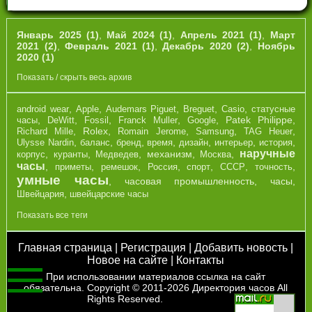
Январь 2025 (1)
,
Май 2024 (1)
,
Апрель 2021 (1)
,
Март
2021 (2)
,
Февраль 2021 (1)
,
Декабрь 2020 (2)
,
Ноябрь
2020 (1)
Показать / скрыть весь архив
,
,
,
,
,
android wear
Apple
Audemars Piguet
Breguet
Casio
cтатусные
,
,
,
,
,
Patek Philippe
,
часы
DeWitt
Fossil
Franck Muller
Google
,
Rolex
,
,
,
,
Richard Mille
Romain Jerome
Samsung
TAG Heuer
,
,
,
,
,
,
,
Ulysse Nardin
баланс
бренд
время
дизайн
интерьер
история
наручные
,
,
,
механизм
,
,
корпус
куранты
Медведев
Москва
часы
,
,
,
,
,
,
,
приметы
ремешок
Россия
спорт
СССР
точность
умные часы
,
часовая промышленность
,
часы
,
,
Швейцария
швейцарские часы
Показать все теги
Главная страница
|
Регистрация
|
Добавить новость
|
Новое на сайте
|
Контакты
При использовании материалов ссылка на сайт
обязательна. Copyright © 2011-2026
Директория часов
All
Rights Reserved.