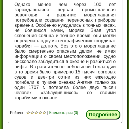
Однако менее чем через 100 лет
зарождавшаяся первая промышленная
революция и развитие мореплавания
потребовали создания переносных приборов
времени. Особенно нуждались в точных часах,
не боящихся качки, моряки. Зная угол
склонения солнца и точное время, они могли
определить одну из географических координат
корабля — долготу. Без этого мореплавание
было смертельно опасным делом: не имея
информации о своем местоположении, судно
рисковало заблудиться в океане и разбиться о
рифы. В сравнительно небольшой Голландии
в то время было примерно 15 тысяч торговых
судов и две-три сотни из них ежегодно
погибали в пучине океана; Англия только за
один 1707 г. потеряла более двух тысяч
человек, «заблудившихся» со своими
кораблями в океане.
☆
☆
☆
☆
☆
Рейтинг:
|
Комментарии (0)
Подробнее