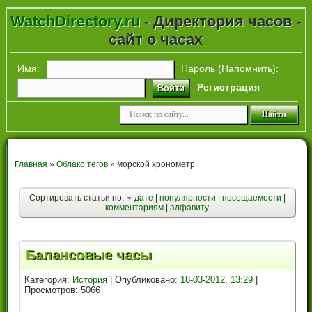
WatchDirectory.ru
- Директория часов -
сайт о часах
Имя:
Пароль (
Напомнить
):
Регистрация
Войти
Главная
»
Облако тегов
» морской хронометр
Сортировать статьи по:
дате
|
популярности
|
посещаемости
|
комментариям
|
алфавиту
Балансовые часы
Категория:
История
| Опубликовано:
18-03-2012, 13:29
|
Просмотров: 5066