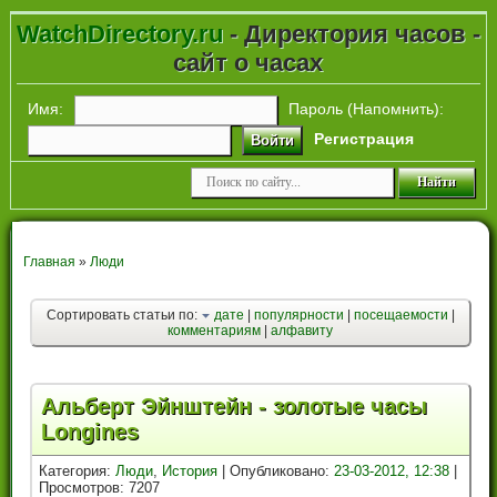
WatchDirectory.ru
- Директория часов -
сайт о часах
Имя:
Пароль (
Напомнить
):
Регистрация
Войти
Главная
»
Люди
Сортировать статьи по:
дате
|
популярности
|
посещаемости
|
комментариям
|
алфавиту
Альберт Эйнштейн - золотые часы
Longines
Категория:
Люди
,
История
| Опубликовано:
23-03-2012, 12:38
|
Просмотров: 7207