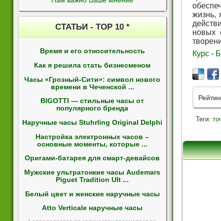
Нам важно Ваше мнение
обеспе
жизнь,
действ
СТАТЬИ - ТОР 10 *
новых 
творен
Время и его относительность
Курс
-
Б
Как я решила стать бизнесменом
Часы «Грозный-Сити»: символ нового
времени в Чеченской ...
Рейтин
BIGOTTI — стильные часы от
популярного бренда
Теги:
то
Наручные часы Stuhrling Original Delphi
Настройка электронных часов –
основные моменты, которые ...
Оригами-батарея для смарт-девайсов
Мужские ультратонкие часы Audemars
Piguet Tradition Ult ...
Белый цвет и женские наручные часы
Atto Verticale наручные часы