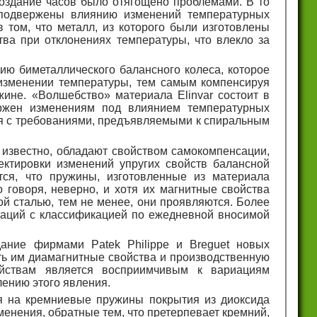
, создание часов было отягощено проблемами. В то
подвержены влиянию изменений температурных
 том, что металл, из которого были изготовлены
ва при отклонениях температуры, что влекло за
ию биметаллического балансного колеса, которое
изменении температуры, тем самым компенсируя
жине. «Волшебство» материала Elinvar состоит в
ержен изменениям под влиянием температурных
ся с требованиями, предъявляемыми к спиральным
ь известно, обладают свойством самокомпенсации,
ектировки изменений упругих свойств балансной
тся, что пружины, изготовленные из материала
о говоря, неверно, и хотя их магнитные свойства
ой сталью, тем не менее, они проявляются. Более
адаций с классификацией по ежедневной вносимой
дание фирмами Patek Philippe и Breguet новых
ь им диамагнитные свойства и производственную
ойствам является восприимчивым к вариациям
лению этого явления.
я на кремниевые пружины покрытия из диоксида
енения, обратные тем, что претерпевает кремний,