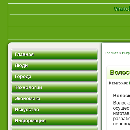
Watch
Главная
»
Инф
Главная
Люди
Волос
Города
Категория:
Технологии
Волоск
Экономика
Волоск
осуще
Искусство
изгота
разрабо
Информация
перевод