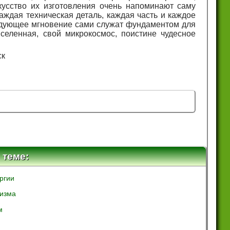
усство их изготовления очень напоминают саму
аждая техническая деталь, каждая часть и каждое
едующее мгновение сами служат фундаментом для
селенная, свой микрокосмос, поистине чудесное
ск
 теме:
ргии
низма
м