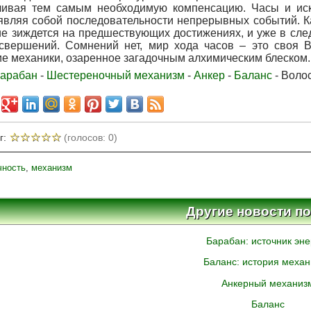
чивая тем самым необходимую компенсацию. Часы и иск
 являя собой последовательности непрерывных событий. К
ие зиждется на предшествующих достижениях, и уже в сл
свершений. Сомнений нет, мир хода часов – это своя В
ие механики, озаренное загадочным алхимическим блеском.
арабан
-
Шестереночный механизм
-
Анкер
-
Баланс
- Воло
☆
☆
☆
☆
☆
г:
(голосов: 0)
чность
,
механизм
Другие новости по
Барабан: источник эне
Баланс: история меха
Анкерный механиз
Баланс