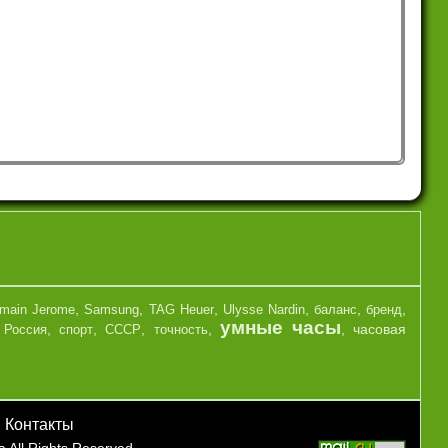
,
,
,
,
,
,
main Jerome
Samsung
TAG Heuer
Ulysse Nardin
баланс
бренд
умные часы
,
,
,
,
,
,
часовая
Россия
спорт
СССР
точность
|
Контакты