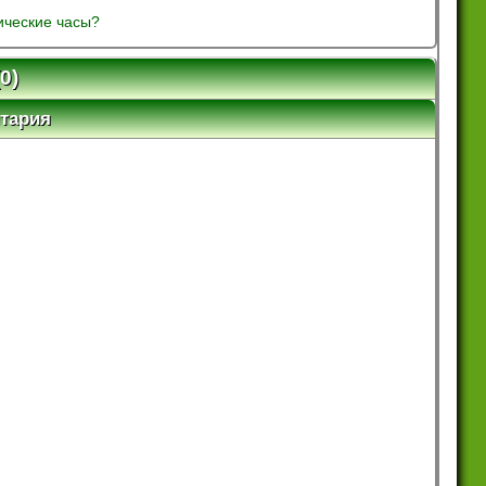
ические часы?
0)
тария