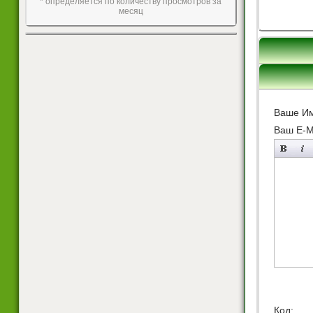
* определяется по количеству просмотров за
месяц
Ваше И
Ваш E-Ma
Код: