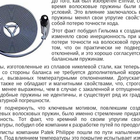
До того, как был изобретен Elinvar
время волосковые пружины были 
условий. Это влияние заключалось в
пружины менял свои упругие свойст
собой потерю точности хода.
Этот факт побудил Гильома к создан
изменяло свою инерционность при 
потери точности на волосковой пру
том, что он практически не подв
отклонений, и это хорошо согласует
балансным пружинам.
ы, изготовленные из сплавов никелевой стали, как тепер
ь со стороны баланса не требуется дополнительной корр
ы, вызванных температурными отклонениями. Допускае
, также не обладают и магнитными свойствами, что, строг
о менее выражены, чем в случае с закаленной и отпущенн
подобные пружины не идентичны, и существует ряд их гр
атурной погрешности.
т подчеркнуть, что ключевым мотивом, повлекшим соз
евых волосковых пружин, было именно стремление придат
ьность. Тот факт, что кремний по своим упругим св
туры, побудил обе компании к разработке путей по преодо
листы компании Patek Philippe пошли по пути напылени
. Под влиянием температуры это покрытие испытывает изм