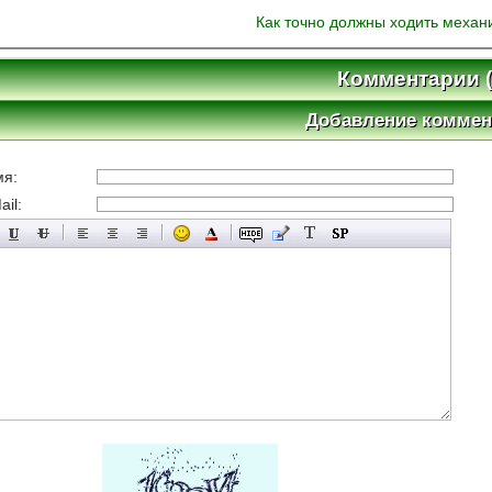
Как точно должны ходить механ
Комментарии (
Добавление коммен
мя:
il: