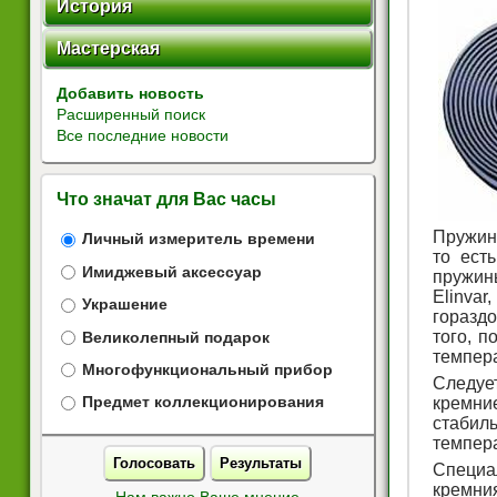
История
Мастерская
Добавить новость
Расширенный поиск
Все последние новости
Что значат для Вас часы
Пружин
Личный измеритель времени
то ест
Имиджевый аксессуар
пружин
Elinvar
Украшение
горазд
того, 
Великолепный подарок
темпер
Многофункциональный прибор
Следуе
кремни
Предмет коллекционирования
стабил
темпера
Голосовать
Результаты
Специа
кремния