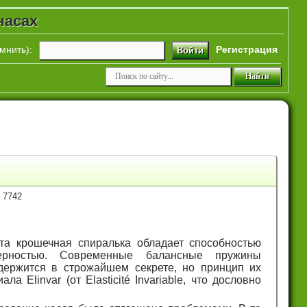
часах
мнить
):
Регистрация
Войти
 7742
та крошечная спиралька обладает способностью
ерностью. Современные балансные пружины
 держится в строжайшем секрете, но принцип их
 Elinvar (от Elasticité Invariable, что дословно