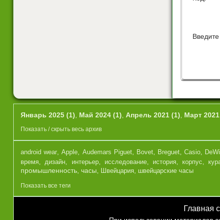
Введите
Январь 2025 (1)
,
Май 2024 (1)
,
Апрель 2021 (1)
,
Март 2021 
Показать / скрыть весь архив
,
,
,
,
,
,
android wear
Apple
Audemars Piguet
Bovet
Breguet
Casio
DeWi
,
,
,
,
,
,
время
дизайн
интерьер
исследование
история
корпус
кур
промышленность
,
часы
,
,
Швейцария
швейцарские часы
Показать все теги
Главная 