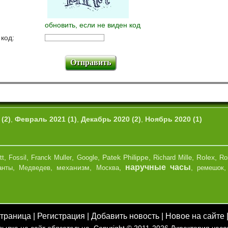
обновить, если не виден код
 код:
(2)
,
Февраль 2021 (1)
,
Декабрь 2020 (2)
,
Ноябрь 2020 (1)
,
,
,
,
Patek Philippe
,
,
Rolex
,
tt
Fossil
Franck Muller
Google
Richard Mille
Ro
наручные часы
,
,
механизм
,
,
,
анты
Медведев
Москва
ремешок
страница
|
Регистрация
|
Добавить новость
|
Новое на сайте