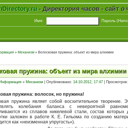
Directory.ru
- Директория часов - сайт о 
Имя:
Пароль (
Напо
ормация
»
Механизм
» Волосковая пружина: объект из мира алхимии
ковая пружина: объект из мира алхимии
Информация
»
Механизм
| Опубликовано:
14-10-2012, 17:47
| Просмотров:
овая пружина: волосок, но пружина!
овая пружина являет собой восхитительное творение. Э
ствлять колебания баланса с невероятной равном
вливаются из сплавов никелевой стали, состав которых
тки заложен в работе К. Е. Гильома по созданию материала
ится как «неизменная упругость»).