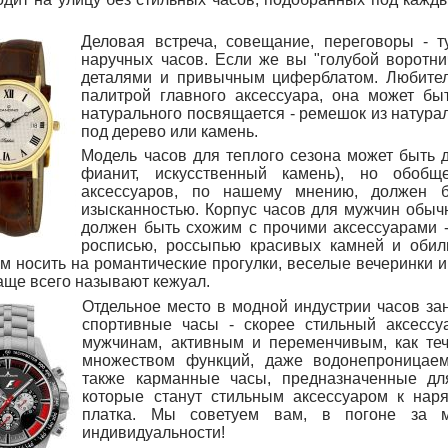
Деловая встреча, совещание, переговоры - 
наручных часов. Если же вы "голубой воротни
деталями и привычным циферблатом. Любителя
палитрой главного аксессуара, она может быт
натурального посвящается - ремешок из натура
под дерево или камень.
Модель часов для теплого сезона может быть 
фианит, искусственный камень), но обо
аксессуаров, по нашему мнению, должен б
изысканностью. Корпус часов для мужчин обычн
должен быть схожим с прочими аксессуарами -
росписью, россыпью красивых камней и оби
м носить на романтические прогулки, веселые вечеринки и
аще всего называют кежуал.
Отдельное место в модной индустрии часов з
спортивные часы - скорее стильный аксессу
мужчинам, активным и переменчивым, как те
множеством функций, даже водонепроницаем
также карманные часы, предназначенные дл
которые станут стильным аксессуаром к нар
платка. Мы советуем вам, в погоне за м
индивидуальности!