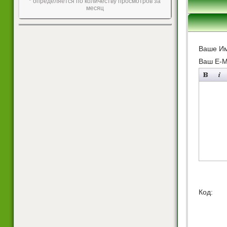
* определяется по количеству просмотров за
месяц
Ваше И
Ваш E-Ma
Код: