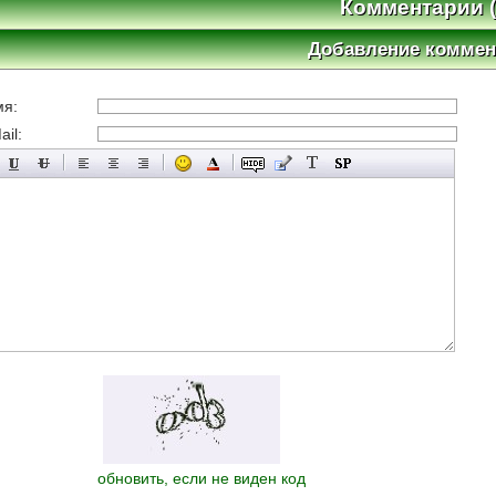
Комментарии (
Добавление коммен
мя:
il:
обновить, если не виден код