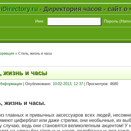
Directory.ru
- Директория часов - сайт о 
Имя:
Пароль (
Напо
ормация
» Стиль, жизнь и часы
, жизнь и часы
Информация
| Опубликовано:
10-02-2013, 12:37
| Просмотров: 4680
, жизнь и часы.
из главных и привычных аксессуаров всех людей, несомне
имеют циферблат или даже стрелки, они необычные, их выб
 случаю, ведь они становятся великолепным акцентом! У не
одит на улицу без стильных часов, подобранных под кажд