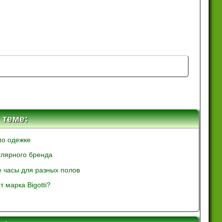
 теме:
по одежке
улярного бренда
часы для разных полов
 марка Bigotti?