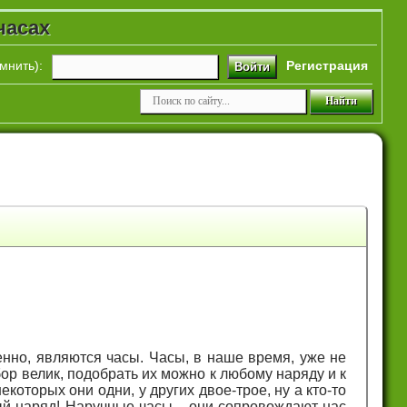
часах
мнить
):
Регистрация
Войти
нно, являются часы. Часы, в наше время, уже не
ор велик, подобрать их можно к любому наряду и к
которых они одни, у других двое-трое, ну а кто-то
ый наряд! Наручные часы... они сопровождают нас