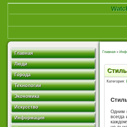
Watch
Главная
»
Инф
Главная
Люди
Стиль
Города
Категория:
Технологии
Экономика
Стиль
Искусство
Одним 
всегда 
Информация
каждому
не вых