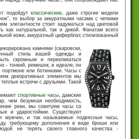
тут подойдут
классические
, даже строгие модели
чок", то выбор за аккуратными часами с четкими
м элегантности стоит задуматься над цветовой
ь как натуральной, так и дикой. Фанатам всего
льной кожи, аккуратный циферблат, стилизованный
декорирована камнями (сваровски,
бщенный стиль вашей одежды и
ыть скромным и перекликаться
о - тонкий, ремешок, в идеале, он
 портмоне или ботинками. Часы с
лием декоративных элементов мы
 теплые встречи с друзьями. Такой
анимают
спортивные часы
, дамские
ар, чем безумная необходимость,
чение реки, мы советуем часы со
ые и ударостойкие. Существуют
я мужчин, и так называемые подвесные часы,
яду, требующему дополнения в виде броши или
одой не терять своего главного качества -