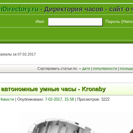
Directory.ru
- Директория часов - сайт о 
Имя:
Пароль (
Напо
риалы за 07.02.2017
Сортировать статьи по:
дате
|
популярности
|
посеща
автономные умные часы - Kronaby
Новости
| Опубликовано:
7-02-2017, 15:58
| Просмотров: 3222