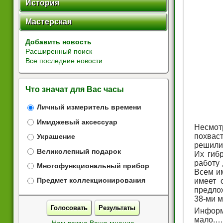
История
Мастерская
Добавить новость
Расширенный поиск
Все последние новости
Что значат для Вас часы
Личный измеритель времени
Имиджевый аксессуар
Несмот
похвас
Украшение
решили
Великолепный подарок
Их гиб
работу 
Многофункциональный прибор
Всем и
имеет 
Предмет коллекционирования
предлож
38-ми м
Голосовать
Результаты
Информ
мало.