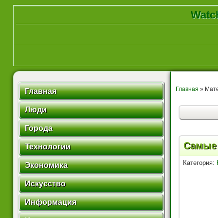
Watch
Главная
» Мате
Главная
Люди
Города
Самые 
Технологии
Категория:
Экономика
Искусство
Информация