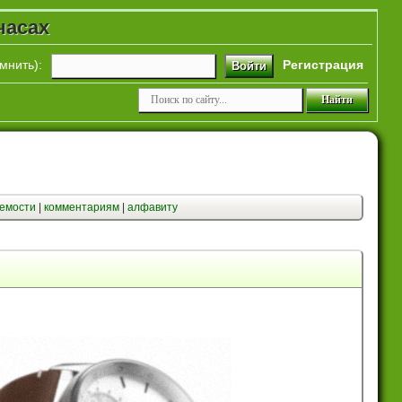
часах
мнить
):
Регистрация
Войти
емости
|
комментариям
|
алфавиту