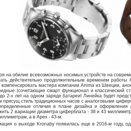
ря на обилие всевозможных носимых устройств на совреме
тать действительно продолжительным временем работы б
 компенсировать мастера компании Anima из Швеции, анон
ридные (сочетающие смарт функционал и классический с
до 2-х лет на одном заряде батареи! Линейка будет предст
м присущ стиль традиционных часов с аналоговыми цифер
определенные отличия в плане дизайна и оформления 
ить 2 вариации диаметра циферблата - 38 и 43 миллиметра
иллиметрам, а в Apex - 43-м.
ация о выходе Kronaby появилась еще в 2016-м году, од
…