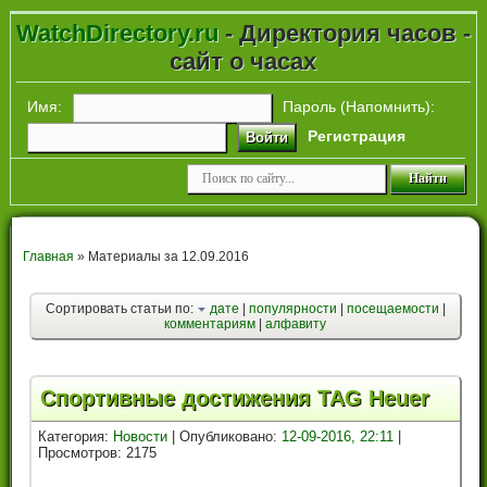
WatchDirectory.ru
- Директория часов -
сайт о часах
Имя:
Пароль (
Напомнить
):
Регистрация
Войти
Главная
» Материалы за 12.09.2016
Сортировать статьи по:
дате
|
популярности
|
посещаемости
|
комментариям
|
алфавиту
Спортивные достижения TAG Heuer
Категория:
Новости
| Опубликовано:
12-09-2016, 22:11
|
Просмотров: 2175