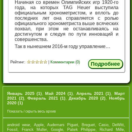
Начиная со времен Олимпийских игр 1920-го
года, на которых TAG Heuer выступила
официальным хронометристом, и вплоть до
последних лет она справляется с ролью
официального хронометриста выше всяческих
похвал, при этом не останавливаясь на
достигнутом и следуя по пути инноваций и
совершенства.
Так в нынешнем 2016-м году управление…
☆
☆
☆
☆
☆
Рейтинг:
|
Комментарии (0)
Подробнее
Январь 2025 (1)
,
Май 2024 (1)
,
Апрель 2021 (1)
,
Март
2021 (2)
,
Февраль 2021 (1)
,
Декабрь 2020 (2)
,
Ноябрь
2020 (1)
Показать / скрыть весь архив
,
,
,
,
,
,
android wear
Apple
Audemars Piguet
Breguet
Casio
DeWitt
,
,
,
Patek Philippe
,
,
Fossil
Franck Muller
Google
Richard Mille