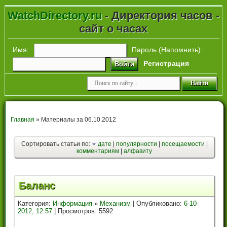
WatchDirectory.ru
- Директория часов -
сайт о часах
Имя:
Пароль (
Напомнить
):
Регистрация
Войти
Главная
» Материалы за 06.10.2012
Сортировать статьи по:
дате
|
популярности
|
посещаемости
|
комментариям
|
алфавиту
Баланс
Категория:
Информация
»
Механизм
| Опубликовано:
6-10-
2012, 12:57
| Просмотров: 5592