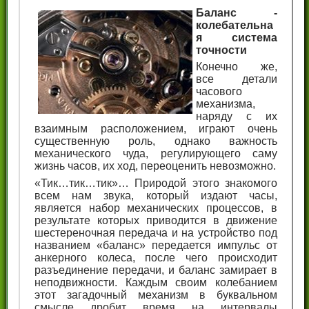
Баланс -
колебательна
я система
точности
Конечно же,
все детали
часового
механизма,
наряду с их
взаимным расположением, играют очень
существенную роль, однако важность
механического чуда, регулирующего саму
жизнь часов, их ход, переоценить невозможно.
«Тик…тик…тик»… Природой этого знакомого
всем нам звука, который издают часы,
является набор механических процессов, в
результате которых приводится в движение
шестереночная передача и на устройство под
названием «баланс» передается импульс от
анкерного колеса, после чего происходит
разъединение передачи, и баланс замирает в
неподвижности. Каждым своим колебанием
этот загадочный механизм в буквальном
смысле дробит время на интервалы