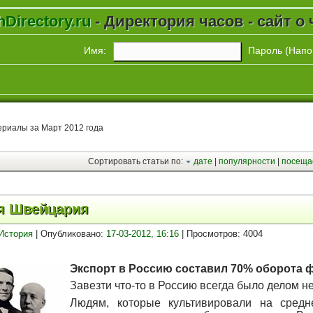
Directory.ru
- Директория часов - сайт о 
Имя:
Пароль (
Напо
риалы за Март 2012 года
Сортировать статьи по:
дате
|
популярности
|
посеща
я Швейцария
История
| Опубликовано:
17-03-2012, 16:16
| Просмотров: 4004
Экспорт в Россию составил 70% оборота ф
Завезти что-то в Россию всегда было делом н
Людям, которые культивировали на средне