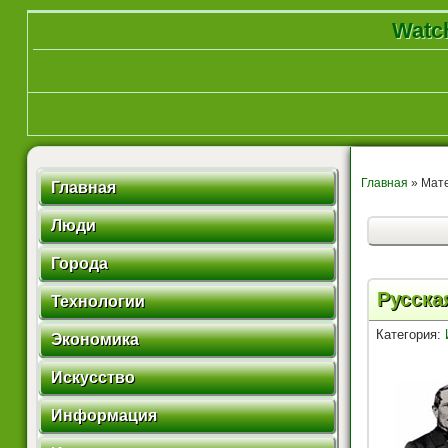
Watch
Главная
» Мате
Главная
Люди
Города
Русска
Технологии
Категория:
Экономика
Искусство
Информация