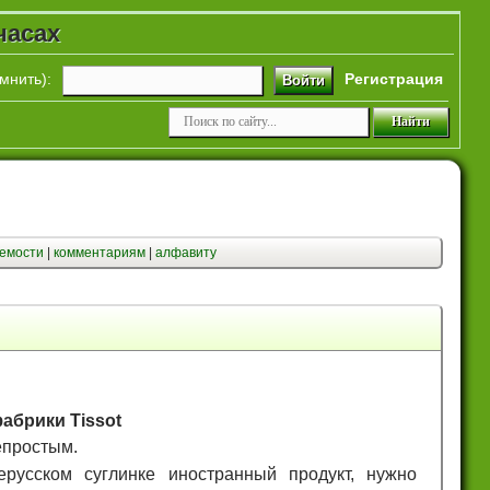
часах
мнить
):
Регистрация
Войти
емости
|
комментариям
|
алфавиту
абрики Tissot
епростым.
русском суглинке иностранный продукт, нужно