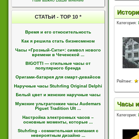
Нам важно Ваше мнение
Истори
СТАТЬИ - ТОР 10 *
Категория:
Время и его относительность
Как я решила стать бизнесменом
Часы «Грозный-Сити»: символ нового
времени в Чеченской ...
BIGOTTI — стильные часы от
популярного бренда
Оригами-батарея для смарт-девайсов
★
Рейтинг:
Наручные часы Stuhrling Original Delphi
Белый цвет и женские наручные часы
Часы и
Мужские ультратонкие часы Audemars
Piguet Tradition Ult ...
Категория:
Настройка электронных часов –
основные моменты, которые ...
Stuhrling - сомнительная компания с
невероятным дизайно ...