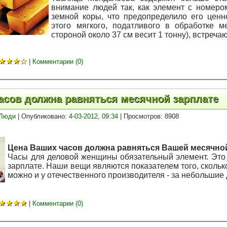
внимание людей так, как элемент с номеро
земной коры, что предопределило его ценн
этого мягкого, податливого в обработке 
стороной около 37 см весит 1 тонну), встреча
★
★
★
☆
|
Комментарии (0)
асов должна равняться месячной зарплате
Люди
| Опубликовано:
4-03-2012, 09:34
| Просмотров: 8908
Цена Ваших часов должна равняться Вашей месячно
Часы для деловой женщины обязательный элемент. Это 
зарплате. Наши вещи являются показателем того, скольк
можно и у отечественного производителя - за небольшие 
★
★
★
★
|
Комментарии (0)