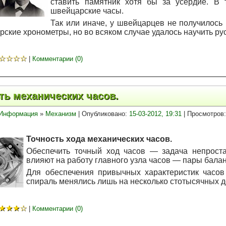
ставить памятник хотя бы за усердие. В 
швейцарские часы.
Так или иначе, у швейцарцев не получилось
ские хронометры, но во всяком случае удалось научить рус
☆
☆
☆
☆
|
Комментарии (0)
ть механических часов.
Информация
»
Механизм
| Опубликовано:
15-03-2012, 19:31
| Просмотров:
Точность хода механических часов.
Обеспечить точный ход часов — задача непроста
влияют на работу главного узла часов — пары балан
Для обеспечения привычных характеристик часов
спираль менялись лишь на несколько стотысячных д
★
★
★
☆
|
Комментарии (0)