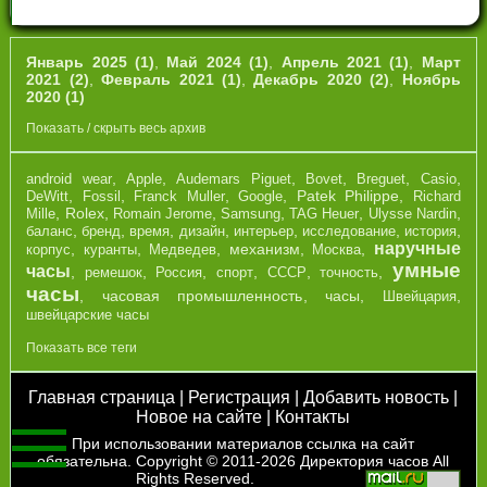
Январь 2025 (1)
,
Май 2024 (1)
,
Апрель 2021 (1)
,
Март
2021 (2)
,
Февраль 2021 (1)
,
Декабрь 2020 (2)
,
Ноябрь
2020 (1)
Показать / скрыть весь архив
,
,
,
,
,
,
android wear
Apple
Audemars Piguet
Bovet
Breguet
Casio
,
,
,
,
Patek Philippe
,
DeWitt
Fossil
Franck Muller
Google
Richard
,
Rolex
,
,
,
,
,
Mille
Romain Jerome
Samsung
TAG Heuer
Ulysse Nardin
,
,
,
,
,
,
,
баланс
бренд
время
дизайн
интерьер
исследование
история
наручные
,
,
,
механизм
,
,
корпус
куранты
Медведев
Москва
умные
часы
,
,
,
,
,
,
ремешок
Россия
спорт
СССР
точность
часы
,
часовая промышленность
,
часы
,
,
Швейцария
швейцарские часы
Показать все теги
Главная страница
|
Регистрация
|
Добавить новость
|
Новое на сайте
|
Контакты
При использовании материалов ссылка на сайт
обязательна. Copyright © 2011-2026
Директория часов
All
Rights Reserved.