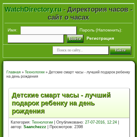
WatchDirectory.ru
- Директория часов -
сайт о часах
Имя:
Пароль (
Напомнить
):
Регистрация
Войти
Главная
»
Технологии
» Детские смарт часы - лучший подарок ребенку
на день рождения
Детские смарт часы - лучший
подарок ребенку на день
рождения
Категория:
Технологии
| Опубликовано:
27-07-2016, 12:24
|
автор:
Saanchezzz
| Просмотров: 2398