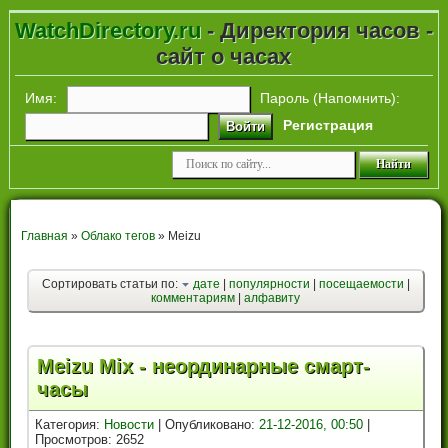
WatchDirectory.ru
- Директория часов -
сайт о часах
Имя:
Пароль (
Напомнить
):
Регистрация
Войти
Главная
»
Облако тегов
» Meizu
Сортировать статьи по:
дате
|
популярности
|
посещаемости
|
комментариям
|
алфавиту
Meizu Mix - неординарные смарт-
часы
Категория:
Новости
| Опубликовано:
21-12-2016, 00:50
|
Просмотров: 2652