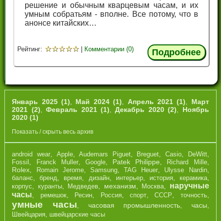
решение и обычным кварцевым часам, и их
умным собратьям - вполне. Все потому, что в
анонсе китайских…
☆
☆
☆
☆
☆
Рейтинг:
|
Комментарии (0)
Подробнее
Январь 2025 (1)
,
Май 2024 (1)
,
Апрель 2021 (1)
,
Март
2021 (2)
,
Февраль 2021 (1)
,
Декабрь 2020 (2)
,
Ноябрь
2020 (1)
Показать / скрыть весь архив
,
,
,
,
,
,
android wear
Apple
Audemars Piguet
Breguet
Casio
DeWitt
,
,
,
Patek Philippe
,
,
Fossil
Franck Muller
Google
Richard Mille
Rolex
,
,
,
,
,
Romain Jerome
Samsung
TAG Heuer
Ulysse Nardin
,
,
,
,
,
,
,
баланс
бренд
время
дизайн
интерьер
история
керамика
наручные
,
,
,
механизм
,
,
корпус
куранты
Медведев
Москва
часы
,
,
,
,
,
,
,
ремешок
Ресин
Россия
спорт
СССР
точность
умные часы
,
часовая промышленность
,
часы
,
,
Швейцария
швейцарские часы