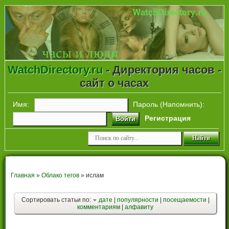
WatchDirectory.ru
- Директория часов -
сайт о часах
Имя:
Пароль (
Напомнить
):
Регистрация
Войти
Главная
»
Облако тегов
» ислам
Сортировать статьи по:
дате
|
популярности
|
посещаемости
|
комментариям
|
алфавиту