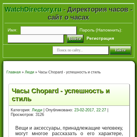
WatchDirectory.ru
- Директория часов -
сайт о часах
Имя:
Пароль (
Напомнить
):
Регистрация
Войти
Главная
»
Люди
» Часы Chopard - успешность и стиль
Часы Chopard - успешность и
стиль
Категория:
Люди
| Опубликовано:
23-02-2017, 22:27
|
Просмотров: 3126
Вещи и аксессуары, принадлежащие человеку,
могут многое рассказать о его характере,