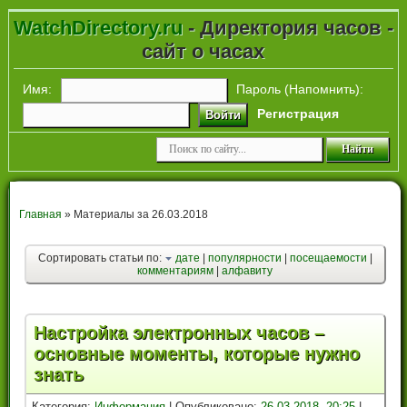
WatchDirectory.ru
- Директория часов -
сайт о часах
Имя:
Пароль (
Напомнить
):
Регистрация
Войти
Главная
» Материалы за 26.03.2018
Сортировать статьи по:
дате
|
популярности
|
посещаемости
|
комментариям
|
алфавиту
Настройка электронных часов –
основные моменты, которые нужно
знать
Категория:
Информация
| Опубликовано:
26-03-2018, 20:25
|