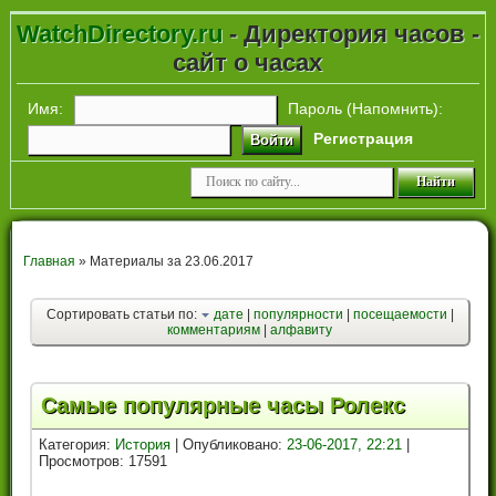
WatchDirectory.ru
- Директория часов -
сайт о часах
Имя:
Пароль (
Напомнить
):
Регистрация
Войти
Главная
» Материалы за 23.06.2017
Сортировать статьи по:
дате
|
популярности
|
посещаемости
|
комментариям
|
алфавиту
Самые популярные часы Ролекс
Категория:
История
| Опубликовано:
23-06-2017, 22:21
|
Просмотров: 17591