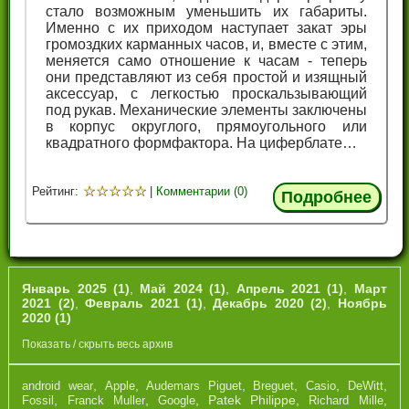
стало возможным уменьшить их габариты.
Именно с их приходом наступает закат эры
громоздких карманных часов, и, вместе с этим,
меняется само отношение к часам - теперь
они представляют из себя простой и изящный
аксессуар, с легкостью проскальзывающий
под рукав. Механические элементы заключены
в корпус округлого, прямоугольного или
квадратного формфактора. На циферблате…
☆
☆
☆
☆
☆
Рейтинг:
|
Комментарии (0)
Подробнее
Январь 2025 (1)
,
Май 2024 (1)
,
Апрель 2021 (1)
,
Март
2021 (2)
,
Февраль 2021 (1)
,
Декабрь 2020 (2)
,
Ноябрь
2020 (1)
Показать / скрыть весь архив
,
,
,
,
,
,
android wear
Apple
Audemars Piguet
Breguet
Casio
DeWitt
,
,
,
Patek Philippe
,
,
Fossil
Franck Muller
Google
Richard Mille