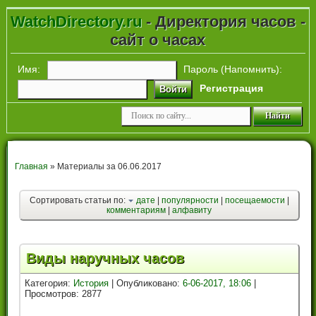
WatchDirectory.ru
- Директория часов -
сайт о часах
Имя:
Пароль (
Напомнить
):
Регистрация
Войти
Главная
» Материалы за 06.06.2017
Сортировать статьи по:
дате
|
популярности
|
посещаемости
|
комментариям
|
алфавиту
Виды наручных часов
Категория:
История
| Опубликовано:
6-06-2017, 18:06
|
Просмотров: 2877