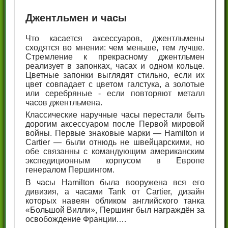
Джентльмен и часы
Что касается аксессуаров, джентльмены
сходятся во мнении: чем меньше, тем лучше.
Стремление к прекрасному джентльмен
реализует в запонках, часах и одном кольце.
Цветные запонки выглядят стильно, если их
цвет совпадает с цветом галстука, а золотые
или серебряные - если повторяют металл
часов джентльмена.
Классические наручные часы перестали быть
дорогим аксессуаром после Первой мировой
войны. Первые знаковые марки — Hamilton и
Cartier — были отнюдь не швейцарскими, но
обе связанны с командующим американским
экспедиционным корпусом в Европе
генералом Першингом.
В часы Hamilton была вооружена вся его
дивизия, а часами Tank от Cartier, дизайн
которых навеян обликом английского танка
«Большой Вилли», Першинг был награждён за
освобождение Франции.…