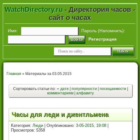
WatchDirectory.ru
- Директория часов -
сайт о часах
Имя:
Пароль (
Напомнить
):
Регистрация
Войти
Главная
» Материалы за 03.05.2015
Сортировать статьи по:
дате
|
популярности
|
посещаемости
|
комментариям
|
алфавиту
Часы для леди и джентльмена
Категория:
Люди
| Опубликовано:
3-05-2015, 19:08
|
Просмотров: 5358