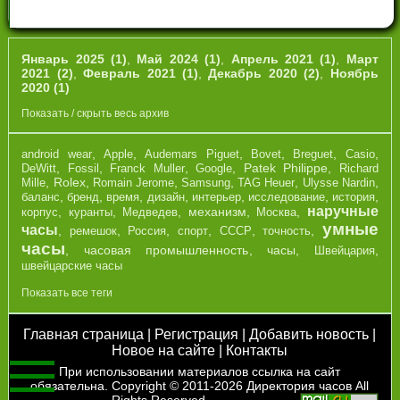
Январь 2025 (1)
,
Май 2024 (1)
,
Апрель 2021 (1)
,
Март
2021 (2)
,
Февраль 2021 (1)
,
Декабрь 2020 (2)
,
Ноябрь
2020 (1)
Показать / скрыть весь архив
,
,
,
,
,
,
android wear
Apple
Audemars Piguet
Bovet
Breguet
Casio
,
,
,
,
Patek Philippe
,
DeWitt
Fossil
Franck Muller
Google
Richard
,
Rolex
,
,
,
,
,
Mille
Romain Jerome
Samsung
TAG Heuer
Ulysse Nardin
,
,
,
,
,
,
,
баланс
бренд
время
дизайн
интерьер
исследование
история
наручные
,
,
,
механизм
,
,
корпус
куранты
Медведев
Москва
умные
часы
,
,
,
,
,
,
ремешок
Россия
спорт
СССР
точность
часы
,
часовая промышленность
,
часы
,
,
Швейцария
швейцарские часы
Показать все теги
Главная страница
|
Регистрация
|
Добавить новость
|
Новое на сайте
|
Контакты
При использовании материалов ссылка на сайт
обязательна. Copyright © 2011-2026
Директория часов
All