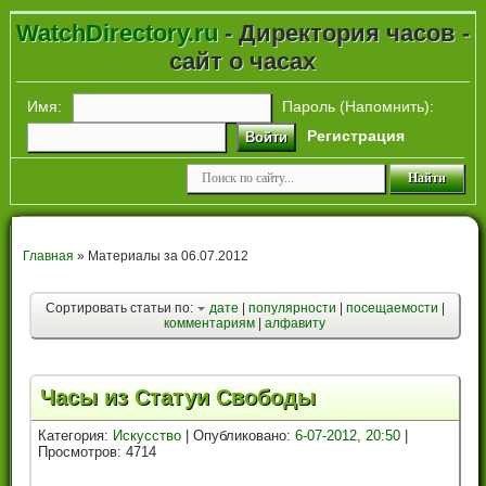
WatchDirectory.ru
- Директория часов -
сайт о часах
Имя:
Пароль (
Напомнить
):
Регистрация
Войти
Главная
» Материалы за 06.07.2012
Сортировать статьи по:
дате
|
популярности
|
посещаемости
|
комментариям
|
алфавиту
Часы из Статуи Свободы
Категория:
Искусство
| Опубликовано:
6-07-2012, 20:50
|
Просмотров: 4714