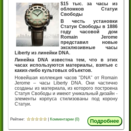
$15 тыс. за часы из
обломков Статуи
Свободы
В честь установки
Статуи Свободы в 1886
году часовой дом
Romain Jerome
представил новые
эксклюзивные часы
Liberty из линейки DNA.
Линейка DNA известна тем, что в этих
часах используются материалы, взятые с
каких-либо культовых объектов.
Новейшая коллекция часов "DNA" от Romain
Jerome – часы Liberty DNA. Они частично
созданы из материала, из которого построена
Статуя Свободы и имеют уникальный дизайн -
элементы корпуса стилизованы под корону
Статуи.
☆
☆
☆
☆
☆
Рейтинг:
|
Комментарии (0)
Подробнее