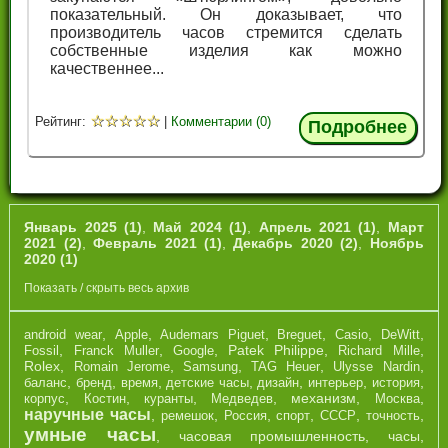
показательный. Он доказывает, что
производитель часов стремится сделать
собственные изделия как можно
качественнее...
☆
☆
☆
☆
☆
Рейтинг:
|
Комментарии (0)
Подробнее
Январь 2025 (1)
,
Май 2024 (1)
,
Апрель 2021 (1)
,
Март
2021 (2)
,
Февраль 2021 (1)
,
Декабрь 2020 (2)
,
Ноябрь
2020 (1)
Показать / скрыть весь архив
,
,
,
,
,
,
android wear
Apple
Audemars Piguet
Breguet
Casio
DeWitt
,
,
,
Patek Philippe
,
,
Fossil
Franck Muller
Google
Richard Mille
Rolex
,
,
,
,
,
Romain Jerome
Samsung
TAG Heuer
Ulysse Nardin
,
,
,
,
,
,
,
баланс
бренд
время
детские часы
дизайн
интерьер
история
,
,
,
,
механизм
,
,
корпус
Костин
куранты
Медведев
Москва
наручные часы
,
,
,
,
,
,
ремешок
Россия
спорт
СССР
точность
умные часы
,
часовая промышленность
,
часы
,