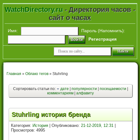
WatchDirectory.ru
- Директория часов -
сайт о часах
Имя:
Пароль (
Напомнить
):
Регистрация
Войти
Главная
»
Облако тегов
» Stuhrling
Сортировать статьи по:
дате
|
популярности
|
посещаемости
|
комментариям
|
алфавиту
Stuhrling история бренда
Категория:
История
| Опубликовано:
21-12-2019, 12:31
|
Просмотров: 4995