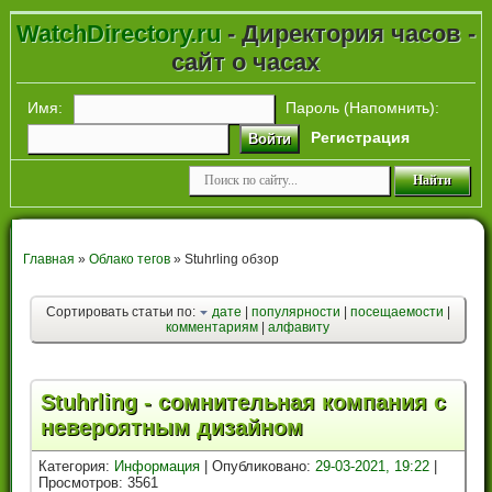
WatchDirectory.ru
- Директория часов -
сайт о часах
Имя:
Пароль (
Напомнить
):
Регистрация
Войти
Главная
»
Облако тегов
» Stuhrling обзор
Сортировать статьи по:
дате
|
популярности
|
посещаемости
|
комментариям
|
алфавиту
Stuhrling - сомнительная компания с
невероятным дизайном
Категория:
Информация
| Опубликовано:
29-03-2021, 19:22
|
Просмотров: 3561