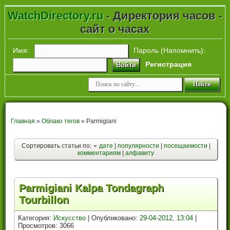
WatchDirectory.ru
- Директория часов -
сайт о часах
Имя:
Пароль (
Напомнить
):
Регистрация
Войти
Главная
»
Облако тегов
» Parmigiani
Сортировать статьи по:
дате
|
популярности
|
посещаемости
|
комментариям
|
алфавиту
Parmigiani Kalpa Tondagraph
Tourbillon
Категория:
Искусство
| Опубликовано:
29-04-2012, 13:04
|
Просмотров: 3066