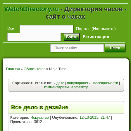
WatchDirectory.ru
- Директория часов -
сайт о часах
Имя:
Пароль (
Напомнить
):
Регистрация
Войти
Главная
»
Облако тегов
» Ninja Time
Сортировать статьи по:
дате
|
популярности
|
посещаемости
|
комментариям
|
алфавиту
Все дело в дизайне
Категория:
Искусство
| Опубликовано:
12-10-2013, 21:47
|
Просмотров: 3612