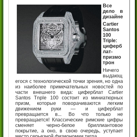
Все
дело в
дизайне
Cartier
Santos
100
Triple:
циферб
лат-
призмо
трон
Ничего
выдающ
егося с технологической точки зрения, но одна
из наиболее примечательных новостей по
части внешнего вида: циферблат Cartier
Santos Tnple 100 состоит из миниатюрных
призм, которые поворачиваются легким
движением руки — и циферблат
превращается в... Во что только не
превращается! Классические римские цифры
сменяет черно-белое бриллиантовое
покрытие, а оно, в свою очередь, уступает
место серьезной физиономии тигра.