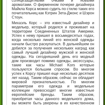
солнцезащитными очками и новыми
ароматами. О фирменном почерке дизайнера
Майкла Корса можно судить по стилю таких его
почитательниц как Кэтрин Зета-Джонс и Шэрон
Стоун.
Михаэль Корс – это известный дизайнер и
модельер, который родился и проживает на
территории Соединенных Штатов Америки.
Успех к нему пришел в восьмидесятых годах,
когда несколько линий его женской одежды
начали быстро раскупаться. В дальнейшем он
добился за получения нескольких наград как
самый лучший дизайнер мужской и женской
одежды. На сегодняшний день его модный
дом производит помимо одежды, аксессуары,
такие как часы Michael Kors которые
пользуются большим спросом. Во многом
успех к Корсу пришел еще несколько десятков
лет назад. Таким образом, сейчас он обладает
мировой признательностью. По многим
параметрам его одежда и модельные
коллекции превосходят многие известные
европейские бренды. Таким образом,
приобретая часы данного модельного дома,
вы можете быть уверены в их качественном