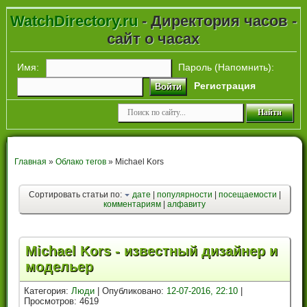
WatchDirectory.ru
- Директория часов -
сайт о часах
Имя:
Пароль (
Напомнить
):
Регистрация
Войти
Главная
»
Облако тегов
» Michael Kors
Сортировать статьи по:
дате
|
популярности
|
посещаемости
|
комментариям
|
алфавиту
Michael Kors - известный дизайнер и
модельер
Категория:
Люди
| Опубликовано:
12-07-2016, 22:10
|
Просмотров: 4619