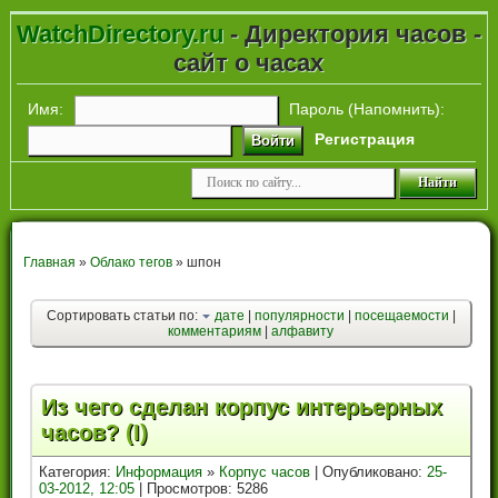
WatchDirectory.ru
- Директория часов -
сайт о часах
Имя:
Пароль (
Напомнить
):
Регистрация
Войти
Главная
»
Облако тегов
» шпон
Сортировать статьи по:
дате
|
популярности
|
посещаемости
|
комментариям
|
алфавиту
Из чего сделан корпус интерьерных
часов? (I)
Категория:
Информация
»
Корпус часов
| Опубликовано:
25-
03-2012, 12:05
| Просмотров: 5286