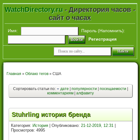
WatchDirectory.ru
- Директория часов -
сайт о часах
Имя:
Пароль (
Напомнить
):
Регистрация
Войти
Главная
»
Облако тегов
» США
Сортировать статьи по:
дате
|
популярности
|
посещаемости
|
комментариям
|
алфавиту
Stuhrling история бренда
Категория:
История
| Опубликовано:
21-12-2019, 12:31
|
Просмотров: 4995