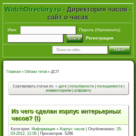
WatchDirectory.ru
- Директория часов -
сайт о часах
Имя:
Пароль (
Напомнить
):
Регистрация
Войти
Главная
»
Облако тегов
» ДСП
Сортировать статьи по:
дате
|
популярности
|
посещаемости
|
комментариям
|
алфавиту
Из чего сделан корпус интерьерных
часов? (I)
Категория:
Информация
»
Корпус часов
| Опубликовано:
25-
03-2012, 12:05
| Просмотров: 5286