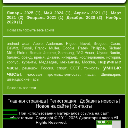
Январь 2025 (1)
,
Май 2024 (1)
,
Апрель 2021 (1)
,
Март
2021 (2)
,
Февраль 2021 (1)
,
Декабрь 2020 (2)
,
Ноябрь
2020 (1)
Показать / скрыть весь архив
,
,
,
,
,
,
android wear
Apple
Audemars Piguet
Bovet
Breguet
Casio
,
,
,
,
Patek Philippe
,
DeWitt
Fossil
Franck Muller
Google
Richard
,
Rolex
,
,
,
,
,
Mille
Romain Jerome
Samsung
TAG Heuer
Ulysse Nardin
,
,
,
,
,
,
,
баланс
бренд
время
дизайн
интерьер
исследование
история
наручные
,
,
,
механизм
,
,
корпус
куранты
Медведев
Москва
умные
часы
,
,
,
,
,
,
ремешок
Россия
спорт
СССР
точность
часы
,
часовая промышленность
,
часы
,
,
Швейцария
швейцарские часы
Показать все теги
Главная страница
|
Регистрация
|
Добавить новость
|
Новое на сайте
|
Контакты
При использовании материалов ссылка на сайт
обязательна. Copyright © 2011-2026
Директория часов
All
Rights Reserved.